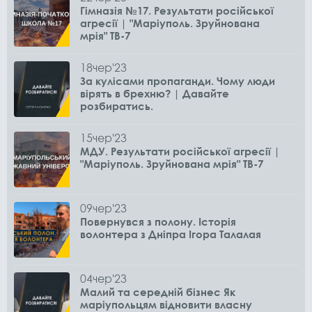
Гімназія №17. Результати російської
агресії | "Маріуполь. Зруйнована
мрія" ТВ-7
18
чер
'23
За кулісами пропаганди. Чому люди
вірять в брехню? | Давайте
розбиратись.
15
чер
'23
МДУ. Результати російської агресії |
"Маріуполь. Зруйнована мрія" ТВ-7
09
чер
'23
Повернувся з полону. Історія
волонтера з Дніпра Ігора Талалая
04
чер
'23
Малий та середній бізнес Як
маріупольцям відновити власну