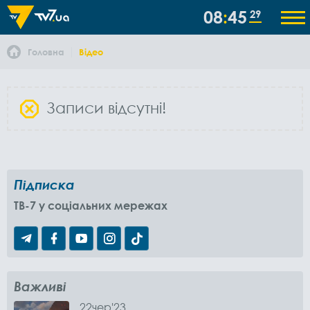
08
45
30
Головна
Відео
Записи відсутні!
Підписка
TB-7 у соціальних мережах
Важливі
22
чер
'23