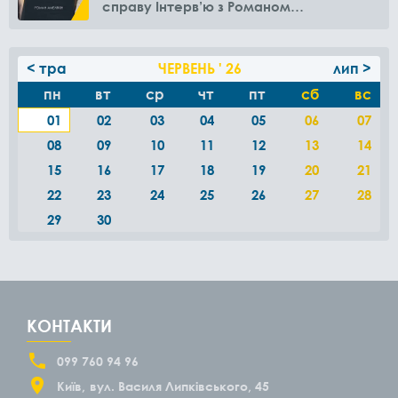
справу Інтерв’ю з Романом
Амелякіним
< тра
ЧЕРВЕНЬ ' 26
лип >
пн
вт
ср
чт
пт
сб
вс
01
02
03
04
05
06
07
08
09
10
11
12
13
14
15
16
17
18
19
20
21
22
23
24
25
26
27
28
29
30
КОНТАКТИ
099 760 94 96
Київ
вул. Василя Липківського, 45