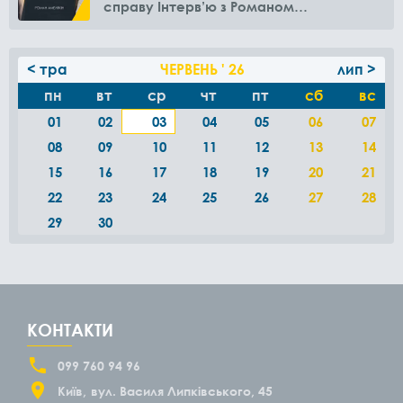
справу Інтерв’ю з Романом
Амелякіним
< тра
ЧЕРВЕНЬ ' 26
лип >
пн
вт
ср
чт
пт
сб
вс
01
02
03
04
05
06
07
08
09
10
11
12
13
14
15
16
17
18
19
20
21
22
23
24
25
26
27
28
29
30
КОНТАКТИ
099 760 94 96
Київ
вул. Василя Липківського, 45