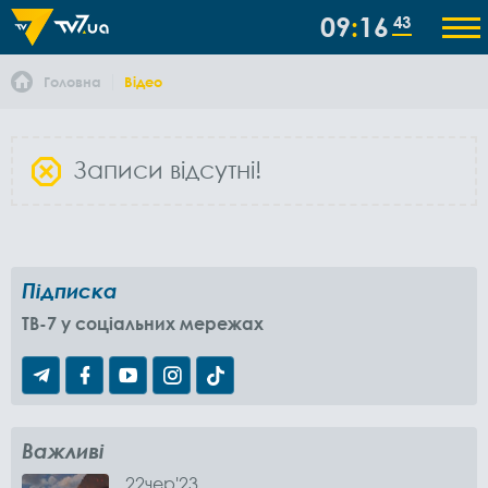
09
16
43
Головна
Відео
Записи відсутні!
Підписка
TB-7 у соціальних мережах
Важливі
22
чер
'23