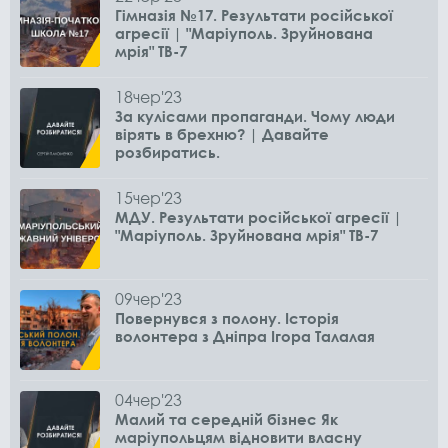
Гімназія №17. Результати російської
агресії | "Маріуполь. Зруйнована
мрія" ТВ-7
18
чер
'23
За кулісами пропаганди. Чому люди
вірять в брехню? | Давайте
розбиратись.
15
чер
'23
МДУ. Результати російської агресії |
"Маріуполь. Зруйнована мрія" ТВ-7
09
чер
'23
Повернувся з полону. Історія
волонтера з Дніпра Ігора Талалая
04
чер
'23
Малий та середній бізнес Як
маріупольцям відновити власну