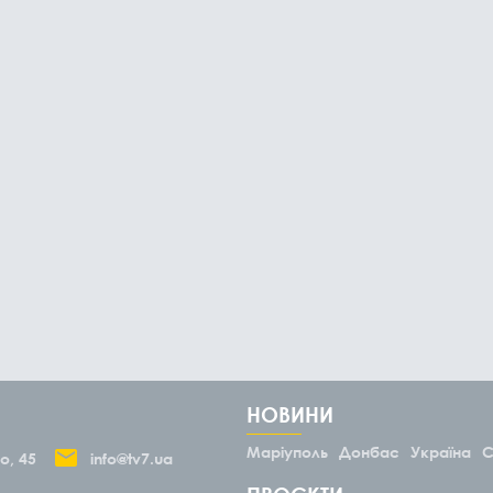
НОВИНИ
Маріуполь
Донбас
Україна
С
о, 45
info@tv7.ua