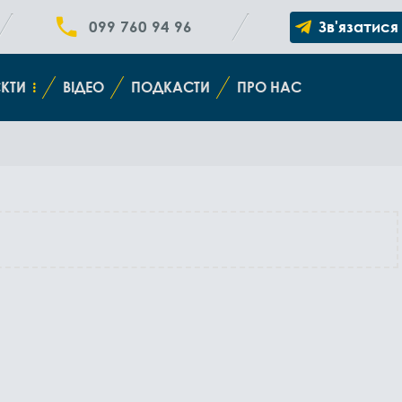
099 760 94 96
Зв'язатися
КТИ
ВІДЕО
ПОДКАСТИ
ПРО НАС