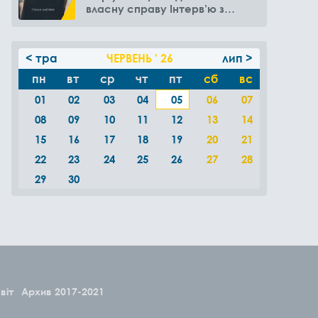
власну справу Інтерв’ю з
Романом Амелякіним
< тра
ЧЕРВЕНЬ ' 26
лип >
пн
вт
ср
чт
пт
сб
вс
01
02
03
04
05
06
07
08
09
10
11
12
13
14
15
16
17
18
19
20
21
22
23
24
25
26
27
28
29
30
віт
Архив 2017-2021