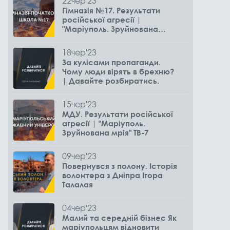
22
чер
'23
Гімназія №17. Результати
російської агресії |
"Маріуполь. Зруйнована
мрія" ТВ-7
18
чер
'23
За кулісами пропаганди.
Чому люди вірять в брехню?
| Давайте розбиратись.
15
чер
'23
МДУ. Результати російської
агресії | "Маріуполь.
Зруйнована мрія" ТВ-7
09
чер
'23
Повернувся з полону. Історія
волонтера з Дніпра Ігора
Талалая
04
чер
'23
Малий та середній бізнес Як
маріупольцям відновити