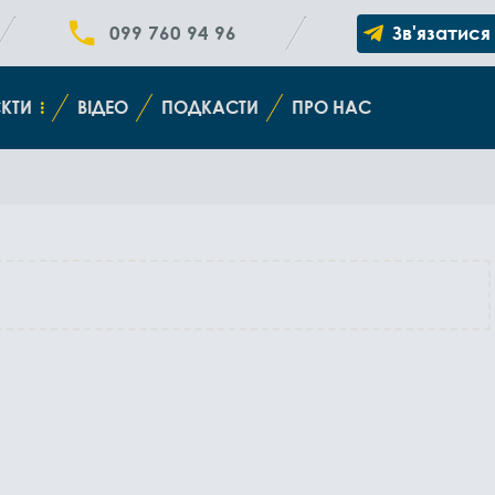
099 760 94 96
Зв'язатися
КТИ
ВІДЕО
ПОДКАСТИ
ПРО НАС