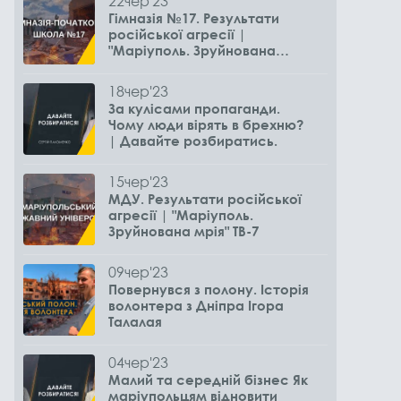
22
чер
'23
Гімназія №17. Результати
російської агресії |
"Маріуполь. Зруйнована
мрія" ТВ-7
18
чер
'23
За кулісами пропаганди.
Чому люди вірять в брехню?
| Давайте розбиратись.
15
чер
'23
МДУ. Результати російської
агресії | "Маріуполь.
Зруйнована мрія" ТВ-7
09
чер
'23
Повернувся з полону. Історія
волонтера з Дніпра Ігора
Талалая
04
чер
'23
Малий та середній бізнес Як
маріупольцям відновити