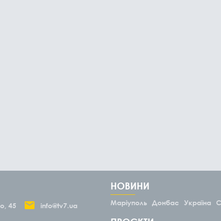
НОВИНИ
Маріуполь
Донбас
Україна
С
о, 45
info@tv7.ua