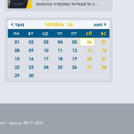
власну справу Інтерв’ю з
Романом Амелякіним
< тра
ЧЕРВЕНЬ ' 26
лип >
пн
вт
ср
чт
пт
сб
вс
01
02
03
04
05
06
07
08
09
10
11
12
13
14
15
16
17
18
19
20
21
22
23
24
25
26
27
28
29
30
віт
Архив 2017-2021