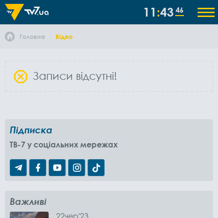
11
43
47
Головна
Відео
Записи відсутні!
Підписка
TB-7 у соціальних мережах
Важливі
22
чер
'23