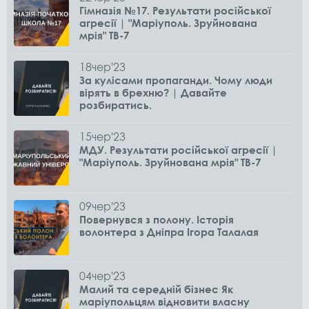
Гімназія №17. Результати російської
агресії | "Маріуполь. Зруйнована
мрія" ТВ-7
18
чер
'23
За кулісами пропаганди. Чому люди
вірять в брехню? | Давайте
розбиратись.
15
чер
'23
МДУ. Результати російської агресії |
"Маріуполь. Зруйнована мрія" ТВ-7
09
чер
'23
Повернувся з полону. Історія
волонтера з Дніпра Ігора Талалая
04
чер
'23
Малий та середній бізнес Як
маріупольцям відновити власну