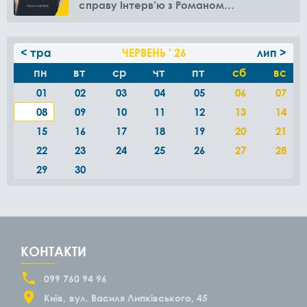
справу Інтерв’ю з Романом
Амелякіним
< тра
ЧЕРВЕНЬ ' 26
лип >
пн
вт
ср
чт
пт
сб
вс
01
02
03
04
05
06
07
08
09
10
11
12
13
14
15
16
17
18
19
20
21
22
23
24
25
26
27
28
29
30
КОНТАКТИ
099 760 94 96
Київ
вул. Василя Липківського, 45