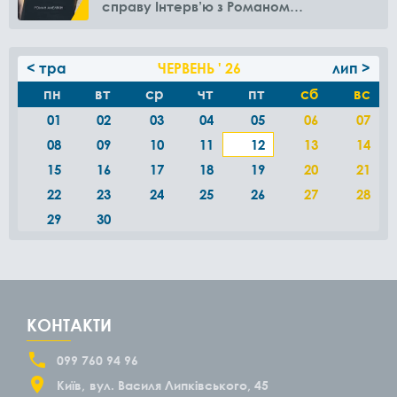
справу Інтерв’ю з Романом
Амелякіним
< тра
ЧЕРВЕНЬ ' 26
лип >
пн
вт
ср
чт
пт
сб
вс
01
02
03
04
05
06
07
08
09
10
11
12
13
14
15
16
17
18
19
20
21
22
23
24
25
26
27
28
29
30
КОНТАКТИ
099 760 94 96
Київ
вул. Василя Липківського, 45