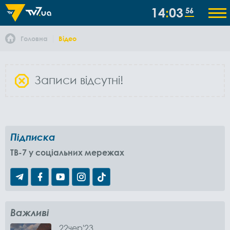
14
03
56
Головна
Відео
Записи відсутні!
Підписка
TB-7 у соціальних мережах
Важливі
22
чер
'23