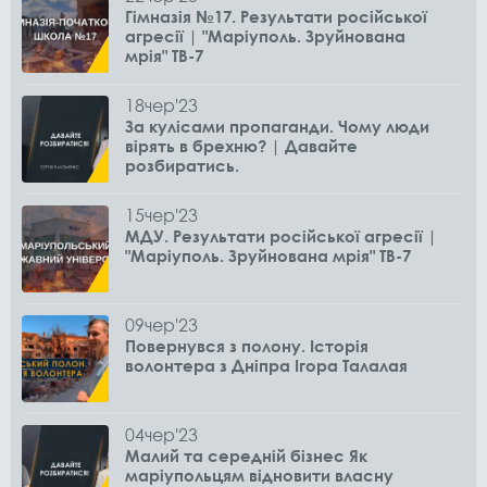
Гімназія №17. Результати російської
агресії | "Маріуполь. Зруйнована
мрія" ТВ-7
18
чер
'23
За кулісами пропаганди. Чому люди
вірять в брехню? | Давайте
розбиратись.
15
чер
'23
МДУ. Результати російської агресії |
"Маріуполь. Зруйнована мрія" ТВ-7
09
чер
'23
Повернувся з полону. Історія
волонтера з Дніпра Ігора Талалая
04
чер
'23
Малий та середній бізнес Як
маріупольцям відновити власну