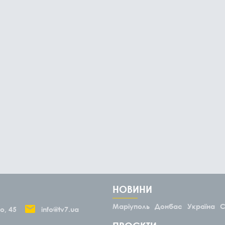
НОВИНИ
Маріуполь
Донбас
Україна
С
о, 45
info@tv7.ua