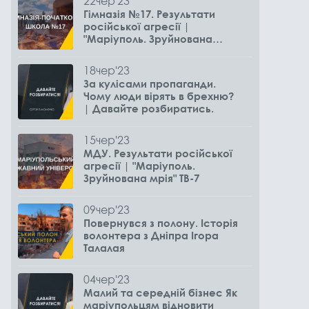
22
чер
'23
Гімназія №17. Результати
російської агресії |
"Маріуполь. Зруйнована
мрія" ТВ-7
18
чер
'23
За кулісами пропаганди.
Чому люди вірять в брехню?
| Давайте розбиратись.
15
чер
'23
МДУ. Результати російської
агресії | "Маріуполь.
Зруйнована мрія" ТВ-7
09
чер
'23
Повернувся з полону. Історія
волонтера з Дніпра Ігора
Талалая
04
чер
'23
Малий та середній бізнес Як
маріупольцям відновити