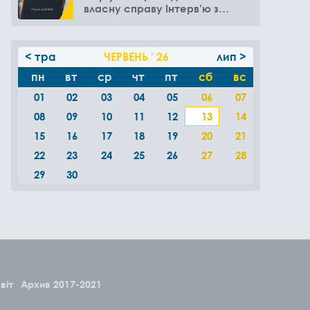
власну справу Інтерв’ю з
Романом Амелякіним
< тра
ЧЕРВЕНЬ ' 26
лип >
пн
вт
ср
чт
пт
сб
вс
01
02
03
04
05
06
07
08
09
10
11
12
13
14
15
16
17
18
19
20
21
22
23
24
25
26
27
28
29
30
віт
Архив 2017-2021