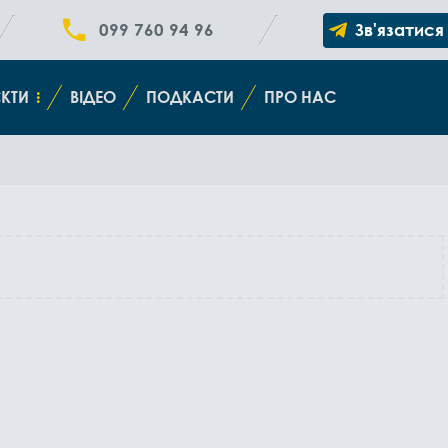
099 760 94 96
Зв'язатися
КТИ
ВІДЕО
ПОДКАСТИ
ПРО НАС