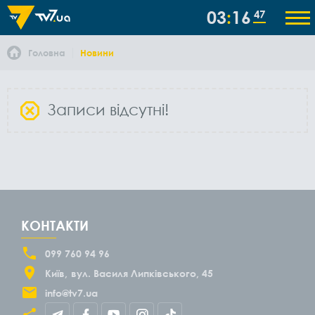
03
16
47
Головна
Новини
Записи відсутні!
КОНТАКТИ
099 760 94 96
Київ
вул. Василя Липківського, 45
info@tv7.ua