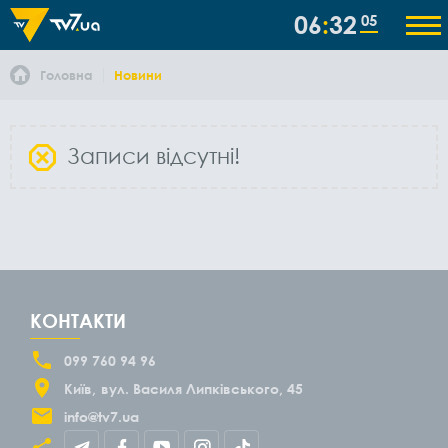
06
32
05
Головна
Новини
Записи відсутні!
КОНТАКТИ
099 760 94 96
Київ
вул. Василя Липківського, 45
info@tv7.ua