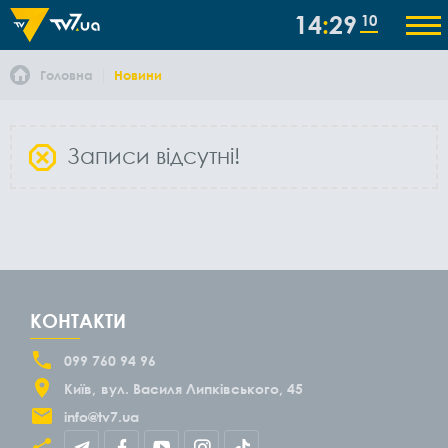
14
29
10
Головна
Новини
Записи відсутні!
КОНТАКТИ
099 760 94 96
Київ
вул. Василя Липківського, 45
info@tv7.ua