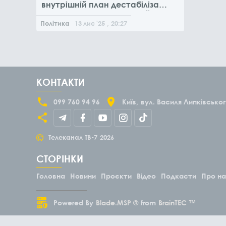
внутрішній план дестабілізації
та повалення конституційного
ладу в Україні
Політика
13
лис
'25
, 20:27
КОНТАКТИ
099 760 94 96
Київ
вул. Василя Липківськог
©
Телеканал ТВ-7
2026
СТОРІНКИ
Головна
Новини
Проєкти
Відео
Подкасти
Про н
Powered By
Blade.MSP ®
from
BrainTEC ™