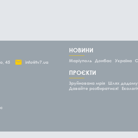
НОВИНИ
Маріуполь
Донбас
Україна
С
о, 45
info@tv7.ua
ПРОЄКТИ
Зруйнована мрія
Шлях додому
Давайте розбиратися!
Екологі
ас