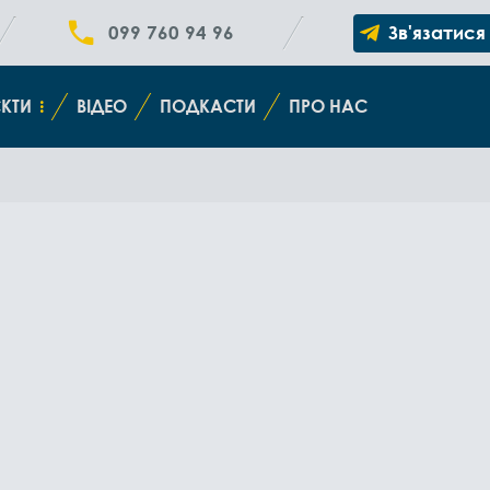
099 760 94 96
Зв'язатися
КТИ
ВІДЕО
ПОДКАСТИ
ПРО НАС