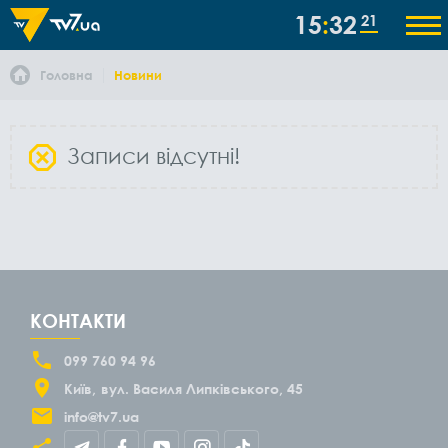
15
32
21
Головна
Новини
Записи відсутні!
КОНТАКТИ
099 760 94 96
Київ
вул. Василя Липківського, 45
info@tv7.ua