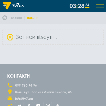
03
28
34
Головна
Новини
Записи відсутні!
КОНТАКТИ
099 760 94 96
Київ
вул. Василя Липківського, 45
info@tv7.ua