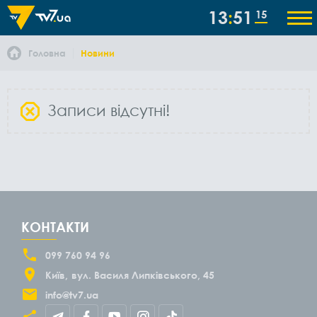
13
51
15
Головна
Новини
Записи відсутні!
КОНТАКТИ
099 760 94 96
Київ
вул. Василя Липківського, 45
info@tv7.ua