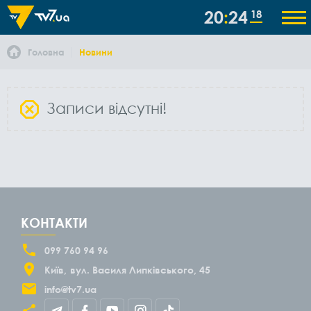
20
24
18
Головна
Новини
Записи відсутні!
КОНТАКТИ
099 760 94 96
Київ
вул. Василя Липківського, 45
info@tv7.ua