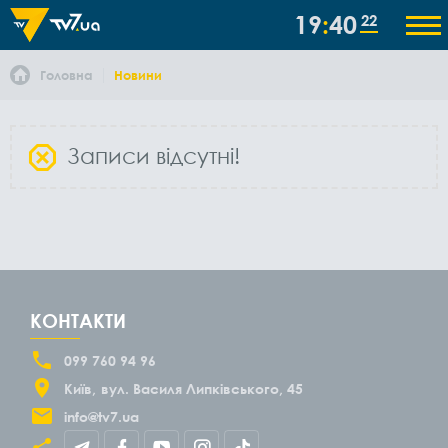
19
40
22
Головна
Новини
Записи відсутні!
КОНТАКТИ
099 760 94 96
Київ
вул. Василя Липківського, 45
info@tv7.ua