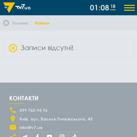
01
08
18
Головна
Новини
Записи відсутні!
КОНТАКТИ
099 760 94 96
Київ
вул. Василя Липківського, 45
info@tv7.ua