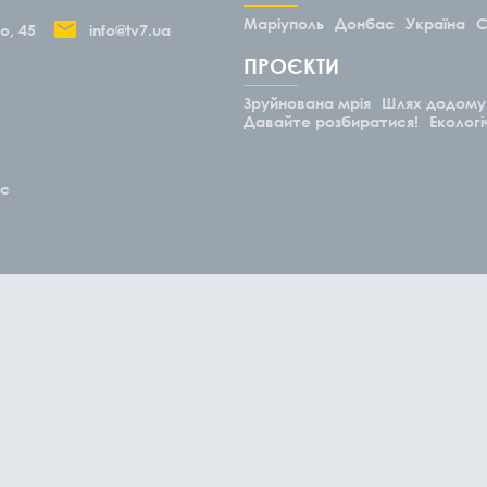
Маріуполь
Донбас
Україна
С
о, 45
info@tv7.ua
ПРОЄКТИ
Зруйнована мрія
Шлях додому
Давайте розбиратися!
Екологі
ас