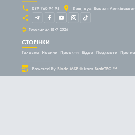
099 760 94 96
Київ
вул. Василя Липківськог
©
Телеканал ТВ-7
2026
СТОРІНКИ
Головна
Новини
Проєкти
Відео
Подкасти
Про н
Powered By
Blade.MSP ®
from
BrainTEC ™