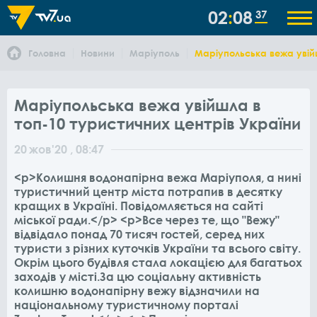
02
08
37
Головна
Новини
Маріуполь
Маріупольська вежа увій
Маріупольська вежа увійшла в
топ-10 туристичних центрів України
20
жов
'20
, 08:47
<p>Колишня водонапірна вежа Маріуполя, а нині
туристичний центр міста потрапив в десятку
кращих в Україні. Повідомляється на сайті
міської ради.</p> <p>Все через те, що "Вежу"
відвідало понад 70 тисяч гостей, серед них
туристи з різних куточків України та всього світу.
Окрім цього будівля стала локацією для багатьох
заходів у місті.За цю соціальну активність
колишню водонапірну вежу відзначили на
національному туристичному порталі