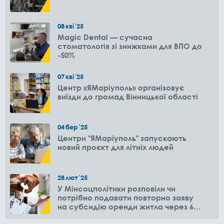
08
кві
'25
Magic Dental — сучасна
стоматологія зі знижками для ВПО до
-50%
07
кві
'25
Центр «ЯМаріуполь» організовує
виїзди до громад Вінницької області
04
бер
'25
Центри "ЯМаріуполь" запускають
новий проєкт для літніх людей
28
лют
'25
У Мінсоцполітики розповіли чи
потрібно подавати повторно заяву
на субсидію оренди житла через 6
місяців