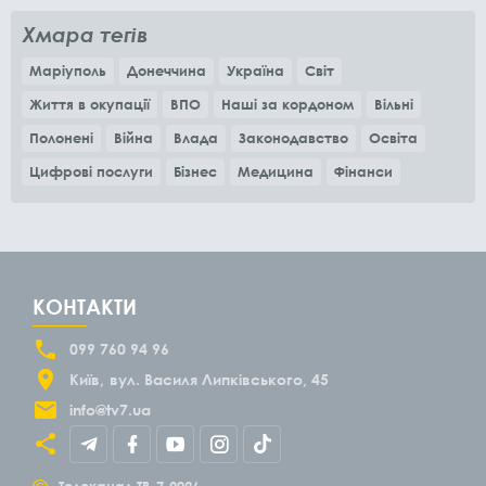
Хмара тегів
Маріуполь
Донеччина
Україна
Світ
Життя в окупації
ВПО
Наші за кордоном
Вільні
Полонені
Війна
Влада
Законодавство
Освіта
Цифрові послуги
Бізнес
Медицина
Фінанси
КОНТАКТИ
099 760 94 96
Київ
вул. Василя Липківського, 45
info@tv7.ua
©
Телеканал ТВ-7
2026