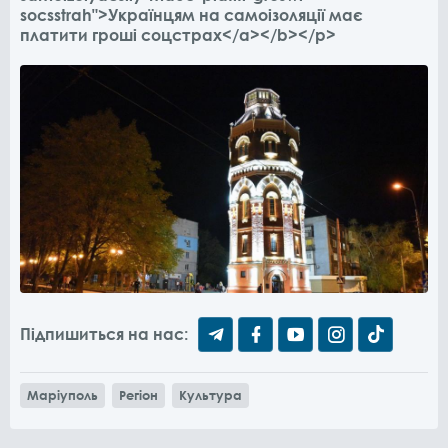
socsstrah">Українцям на самоізоляції має
платити гроші соцстрах</a></b></p>
Підпишиться на нас:
Маріуполь
Регіон
Культура