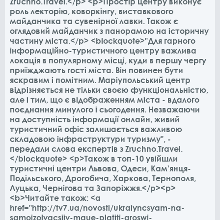
Zruchno.Travel.</p> <p>Простір центру виконує
роль лекторію, коворкінгу, виставкового
майданчика та сувенірної лавки. Також є
оглядовий майданчик з панорамою на історичну
частину міста.</p> <blockquote>"Для гарного
інформаційно-туристичного центру важлива
локація в популярному місці, куди в першу чергу
приїжджають гості міста. Він повинен бути
яскравим і помітним. Маріупольський центр
відрізняється не тільки своєю функціональністю,
але і тим, що є відображенням міста - вдалого
поєднання минулого і сьогодення. Незважаючи
на доступність інформації онлайн, живий
туристичний офіс залишається важливою
складовою інфраструктури туризму", -
передали слова експертів з Zruchno.Travel.
</blockquote> <p>Також в топ-10 увійшли
туристичні центри Львова, Одеси, Кам'янця-
Подільського, Дрогобича, Харкова, Тернополя,
Луцька, Чернігова та Запоріжжя.</p><p>
<b>Читайте також: <a
href="http://tv7.ua/novosti/ukraiyncsyam-na-
samoizolyacsiiy-maue-platiti-groswi-