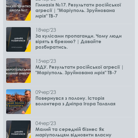
Гімназія №17. Результати російської
агресії | "Маріуполь. Зруйнована
мрія" ТВ-7
18
чер
'23
За кулісами пропаганди. Чому люди
вірять в брехню? | Давайте
розбиратись.
15
чер
'23
МДУ. Результати російської агресії |
"Маріуполь. Зруйнована мрія" ТВ-7
09
чер
'23
Повернувся з полону. Історія
волонтера з Дніпра Ігора Талалая
04
чер
'23
Малий та середній бізнес Як
маріупольцям відновити власну