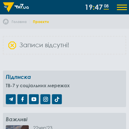
19
47
09
Головна
Проєкти
Записи відсутні!
Підписка
TB-7 у соціальних мережах
Важливі
22
чер
'23