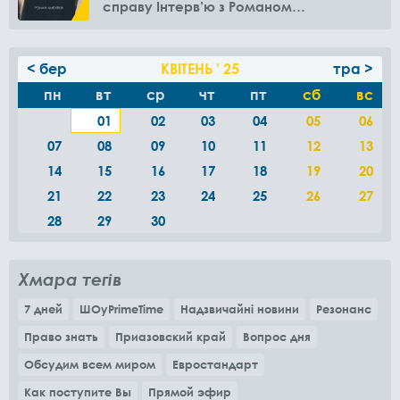
справу Інтерв’ю з Романом
Амелякіним
< бер
КВІТЕНЬ ' 25
тра >
пн
вт
ср
чт
пт
сб
вс
01
02
03
04
05
06
07
08
09
10
11
12
13
14
15
16
17
18
19
20
21
22
23
24
25
26
27
28
29
30
Хмара тегів
7 дней
ШОуPrimeTime
Надзвичайні новини
Резонанс
Право знать
Приазовский край
Вопрос дня
Обсудим всем миром
Евростандарт
Как поступите Вы
Прямой эфир