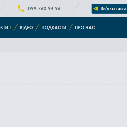
099 760 94 96
Зв'язатися
КТИ
ВІДЕО
ПОДКАСТИ
ПРО НАС