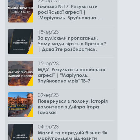
22
чер
'23
Гімназія №17. Результати
російської агресії |
"Маріуполь. Зруйнована
мрія" ТВ-7
18
чер
'23
За кулісами пропаганди.
Чому люди вірять в брехню?
| Давайте розбиратись.
15
чер
'23
МДУ. Результати російської
агресії | "Маріуполь.
Зруйнована мрія" ТВ-7
09
чер
'23
Повернувся з полону. Історія
волонтера з Дніпра Ігора
Талалая
04
чер
'23
Малий та середній бізнес Як
маріупольцям відновити