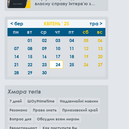
власну справу Інтерв’ю з
Романом Амелякіним
< бер
КВІТЕНЬ ' 25
тра >
пн
вт
ср
чт
пт
сб
вс
01
02
03
04
05
06
07
08
09
10
11
12
13
14
15
16
17
18
19
20
21
22
23
24
25
26
27
28
29
30
Хмара тегів
7 дней
ШОуPrimeTime
Надзвичайні новини
Резонанс
Право знать
Приазовский край
Вопрос дня
Обсудим всем миром
Евростандарт
Как поступите Вы