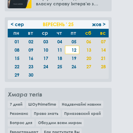
власну справу Інтерв’ю з
Романом Амелякіним
< сер
ВЕРЕСЕНЬ ' 25
жов >
пн
вт
ср
чт
пт
сб
вс
01
02
03
04
05
06
07
08
09
10
11
12
13
14
15
16
17
18
19
20
21
22
23
24
25
26
27
28
29
30
Хмара тегів
7 дней
ШОуPrimeTime
Надзвичайні новини
Резонанс
Право знать
Приазовский край
Вопрос дня
Обсудим всем миром
Евростандарт
Как поступите Вы