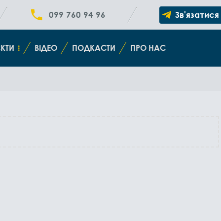
099 760 94 96
Зв'язатися
КТИ
ВІДЕО
ПОДКАСТИ
ПРО НАС