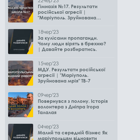
22
чер
'23
Гімназія №17. Результати
російської агресії |
"Маріуполь. Зруйнована
мрія" ТВ-7
18
чер
'23
За кулісами пропаганди.
Чому люди вірять в брехню?
| Давайте розбиратись.
15
чер
'23
МДУ. Результати російської
агресії | "Маріуполь.
Зруйнована мрія" ТВ-7
09
чер
'23
Повернувся з полону. Історія
волонтера з Дніпра Ігора
Талалая
04
чер
'23
Малий та середній бізнес Як
маріупольцям відновити