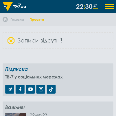
22
30
25
Головна
Проєкти
Записи відсутні!
Підписка
TB-7 у соціальних мережах
Важливі
22
чер
'23