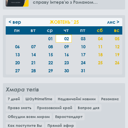
справу Інтерв’ю з Романом
Амелякіним
< вер
ЖОВТЕНЬ ' 25
лис >
пн
вт
ср
чт
пт
сб
вс
01
02
03
04
05
06
07
08
09
10
11
12
13
14
15
16
17
18
19
20
21
22
23
24
25
26
27
28
29
30
31
Хмара тегів
7 дней
ШОуPrimeTime
Надзвичайні новини
Резонанс
Право знать
Приазовский край
Вопрос дня
Обсудим всем миром
Евростандарт
Как поступите Вы
Прямой эфир