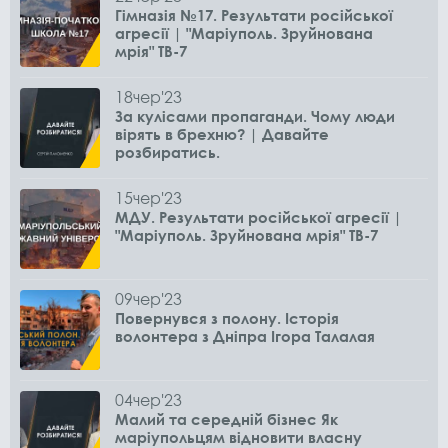
Гімназія №17. Результати російської
агресії | "Маріуполь. Зруйнована
мрія" ТВ-7
18
чер
'23
За кулісами пропаганди. Чому люди
вірять в брехню? | Давайте
розбиратись.
15
чер
'23
МДУ. Результати російської агресії |
"Маріуполь. Зруйнована мрія" ТВ-7
09
чер
'23
Повернувся з полону. Історія
волонтера з Дніпра Ігора Талалая
04
чер
'23
Малий та середній бізнес Як
маріупольцям відновити власну