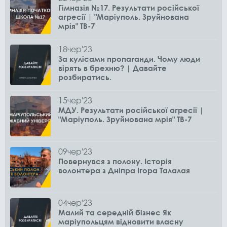
Гімназія №17. Результати російської
агресії | "Маріуполь. Зруйнована
мрія" ТВ-7
18
чер
'23
За кулісами пропаганди. Чому люди
вірять в брехню? | Давайте
розбиратись.
15
чер
'23
МДУ. Результати російської агресії |
"Маріуполь. Зруйнована мрія" ТВ-7
09
чер
'23
Повернувся з полону. Історія
волонтера з Дніпра Ігора Талалая
04
чер
'23
Малий та середній бізнес Як
маріупольцям відновити власну