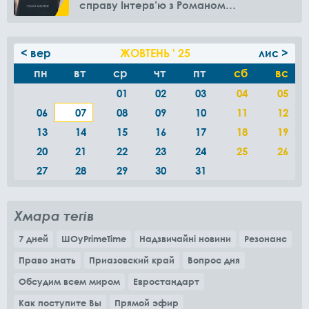
справу Інтерв’ю з Романом
Амелякіним
< вер
ЖОВТЕНЬ ' 25
лис >
пн
вт
ср
чт
пт
сб
вс
01
02
03
04
05
06
07
08
09
10
11
12
13
14
15
16
17
18
19
20
21
22
23
24
25
26
27
28
29
30
31
Хмара тегів
7 дней
ШОуPrimeTime
Надзвичайні новини
Резонанс
Право знать
Приазовский край
Вопрос дня
Обсудим всем миром
Евростандарт
Как поступите Вы
Прямой эфир