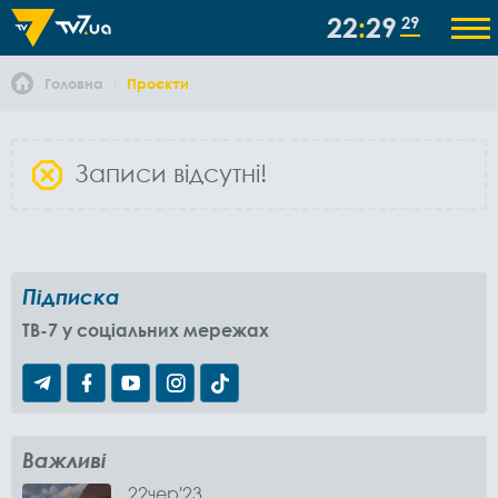
22
29
30
Головна
Проєкти
Записи відсутні!
Підписка
TB-7 у соціальних мережах
Важливі
22
чер
'23