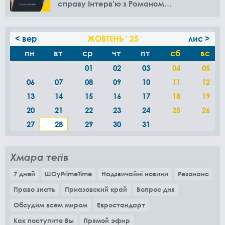
справу Інтерв’ю з Романом
Амелякіним
< вер
ЖОВТЕНЬ ' 25
лис >
пн
вт
ср
чт
пт
сб
вс
01
02
03
04
05
06
07
08
09
10
11
12
13
14
15
16
17
18
19
20
21
22
23
24
25
26
27
28
29
30
31
Хмара тегів
7 дней
ШОуPrimeTime
Надзвичайні новини
Резонанс
Право знать
Приазовский край
Вопрос дня
Обсудим всем миром
Евростандарт
Как поступите Вы
Прямой эфир