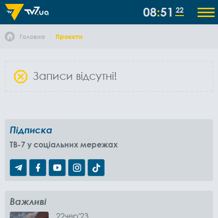
08
51
22
Головна
Проєкти
Записи відсутні!
Підписка
TB-7 у соціальних мережах
Важливі
22
чер
'23