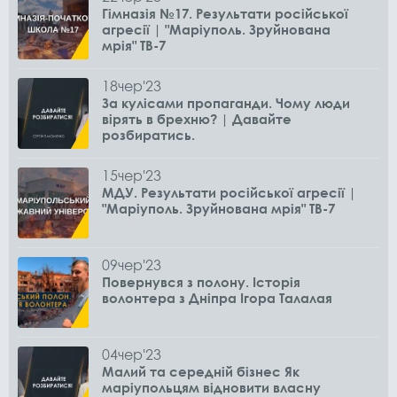
Гімназія №17. Результати російської
агресії | "Маріуполь. Зруйнована
мрія" ТВ-7
18
чер
'23
За кулісами пропаганди. Чому люди
вірять в брехню? | Давайте
розбиратись.
15
чер
'23
МДУ. Результати російської агресії |
"Маріуполь. Зруйнована мрія" ТВ-7
09
чер
'23
Повернувся з полону. Історія
волонтера з Дніпра Ігора Талалая
04
чер
'23
Малий та середній бізнес Як
маріупольцям відновити власну