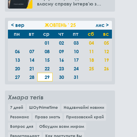
власну справу Інтерв’ю з
Романом Амелякіним
< вер
ЖОВТЕНЬ ' 25
лис >
пн
вт
ср
чт
пт
сб
вс
01
02
03
04
05
06
07
08
09
10
11
12
13
14
15
16
17
18
19
20
21
22
23
24
25
26
27
28
29
30
31
Хмара тегів
7 дней
ШОуPrimeTime
Надзвичайні новини
Резонанс
Право знать
Приазовский край
Вопрос дня
Обсудим всем миром
Евростандарт
Как поступите Вы