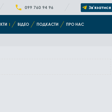
099 760 94 96
Зв'язатися
КТИ
ВІДЕО
ПОДКАСТИ
ПРО НАС