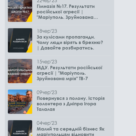
22
чер
'23
Гімназія №17. Результати
російської агресії |
"Маріуполь. Зруйнована
мрія" ТВ-7
18
чер
'23
За кулісами пропаганди.
Чому люди вірять в брехню?
| Давайте розбиратись.
15
чер
'23
МДУ. Результати російської
агресії | "Маріуполь.
Зруйнована мрія" ТВ-7
09
чер
'23
Повернувся з полону. Історія
волонтера з Дніпра Ігора
Талалая
04
чер
'23
Малий та середній бізнес Як
маріупольцям відновити