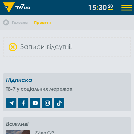
15
30
21
Головна
Проєкти
Записи відсутні!
Підписка
TB-7 у соціальних мережах
Важливі
22
чер
'23