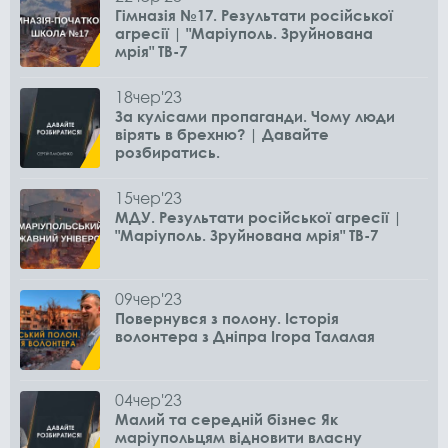
Гімназія №17. Результати російської
агресії | "Маріуполь. Зруйнована
мрія" ТВ-7
18
чер
'23
За кулісами пропаганди. Чому люди
вірять в брехню? | Давайте
розбиратись.
15
чер
'23
МДУ. Результати російської агресії |
"Маріуполь. Зруйнована мрія" ТВ-7
09
чер
'23
Повернувся з полону. Історія
волонтера з Дніпра Ігора Талалая
04
чер
'23
Малий та середній бізнес Як
маріупольцям відновити власну