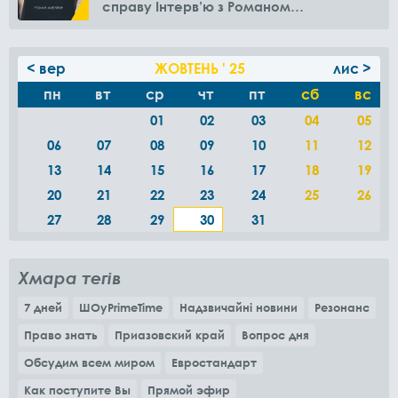
справу Інтерв’ю з Романом
Амелякіним
< вер
ЖОВТЕНЬ ' 25
лис >
пн
вт
ср
чт
пт
сб
вс
01
02
03
04
05
06
07
08
09
10
11
12
13
14
15
16
17
18
19
20
21
22
23
24
25
26
27
28
29
30
31
Хмара тегів
7 дней
ШОуPrimeTime
Надзвичайні новини
Резонанс
Право знать
Приазовский край
Вопрос дня
Обсудим всем миром
Евростандарт
Как поступите Вы
Прямой эфир