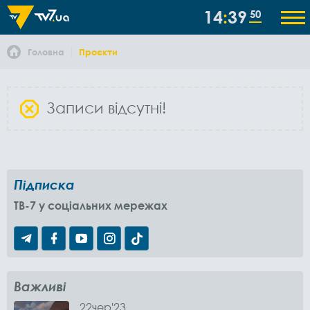
14
39
51
Головна
Проєкти
Записи відсутні!
Підписка
TB-7 у соціальних мережах
Важливі
22
чер
'23