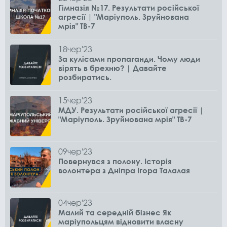
Гімназія №17. Результати російської
агресії | "Маріуполь. Зруйнована
мрія" ТВ-7
18
чер
'23
За кулісами пропаганди. Чому люди
вірять в брехню? | Давайте
розбиратись.
15
чер
'23
МДУ. Результати російської агресії |
"Маріуполь. Зруйнована мрія" ТВ-7
09
чер
'23
Повернувся з полону. Історія
волонтера з Дніпра Ігора Талалая
04
чер
'23
Малий та середній бізнес Як
маріупольцям відновити власну