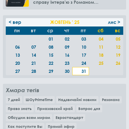
справу Інтерв’ю з Романом
Амелякіним
< вер
ЖОВТЕНЬ ' 25
лис >
пн
вт
ср
чт
пт
сб
вс
01
02
03
04
05
06
07
08
09
10
11
12
13
14
15
16
17
18
19
20
21
22
23
24
25
26
27
28
29
30
31
Хмара тегів
7 дней
ШОуPrimeTime
Надзвичайні новини
Резонанс
Право знать
Приазовский край
Вопрос дня
Обсудим всем миром
Евростандарт
Как поступите Вы
Прямой эфир