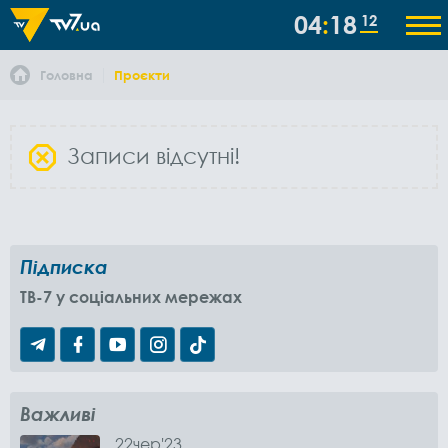
04
18
13
Головна
Проєкти
Записи відсутні!
Підписка
TB-7 у соціальних мережах
Важливі
22
чер
'23