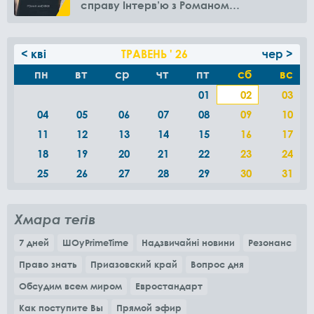
справу Інтерв’ю з Романом
Амелякіним
< кві
ТРАВЕНЬ ' 26
чер >
пн
вт
ср
чт
пт
сб
вс
01
02
03
04
05
06
07
08
09
10
11
12
13
14
15
16
17
18
19
20
21
22
23
24
25
26
27
28
29
30
31
Хмара тегів
7 дней
ШОуPrimeTime
Надзвичайні новини
Резонанс
Право знать
Приазовский край
Вопрос дня
Обсудим всем миром
Евростандарт
Как поступите Вы
Прямой эфир