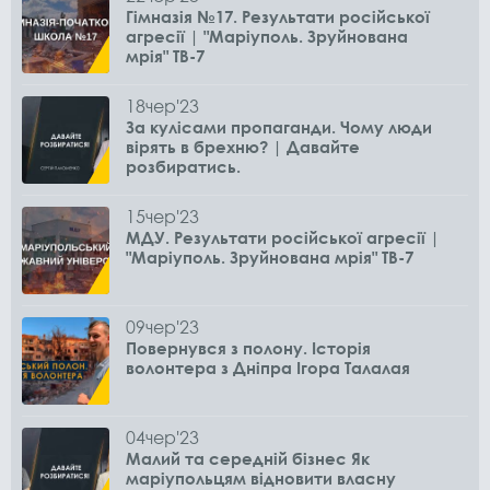
Гімназія №17. Результати російської
агресії | "Маріуполь. Зруйнована
мрія" ТВ-7
18
чер
'23
За кулісами пропаганди. Чому люди
вірять в брехню? | Давайте
розбиратись.
15
чер
'23
МДУ. Результати російської агресії |
"Маріуполь. Зруйнована мрія" ТВ-7
09
чер
'23
Повернувся з полону. Історія
волонтера з Дніпра Ігора Талалая
04
чер
'23
Малий та середній бізнес Як
маріупольцям відновити власну