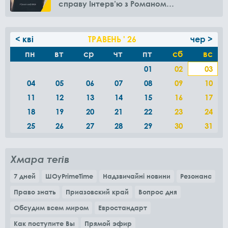
справу Інтерв’ю з Романом
Амелякіним
< кві
ТРАВЕНЬ ' 26
чер >
пн
вт
ср
чт
пт
сб
вс
01
02
03
04
05
06
07
08
09
10
11
12
13
14
15
16
17
18
19
20
21
22
23
24
25
26
27
28
29
30
31
Хмара тегів
7 дней
ШОуPrimeTime
Надзвичайні новини
Резонанс
Право знать
Приазовский край
Вопрос дня
Обсудим всем миром
Евростандарт
Как поступите Вы
Прямой эфир