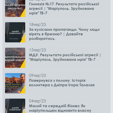
Гімназія №17. Результати російської
агресії | "Маріуполь. Зруйнована
мрія" ТВ-7
18
чер
'23
За кулісами пропаганди. Чому люди
вірять в брехню? | Давайте
розбиратись.
15
чер
'23
МДУ. Результати російської агресії |
"Маріуполь. Зруйнована мрія" ТВ-7
09
чер
'23
Повернувся з полону. Історія
волонтера з Дніпра Ігора Талалая
04
чер
'23
Малий та середній бізнес Як
маріупольцям відновити власну