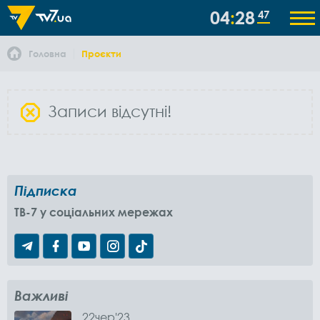
04
28
47
Головна
Проєкти
Записи відсутні!
Підписка
TB-7 у соціальних мережах
Важливі
22
чер
'23