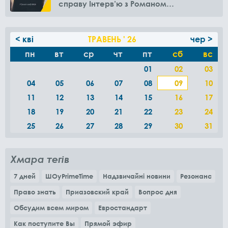
справу Інтерв’ю з Романом
Амелякіним
< кві
ТРАВЕНЬ ' 26
чер >
пн
вт
ср
чт
пт
сб
вс
01
02
03
04
05
06
07
08
09
10
11
12
13
14
15
16
17
18
19
20
21
22
23
24
25
26
27
28
29
30
31
Хмара тегів
7 дней
ШОуPrimeTime
Надзвичайні новини
Резонанс
Право знать
Приазовский край
Вопрос дня
Обсудим всем миром
Евростандарт
Как поступите Вы
Прямой эфир