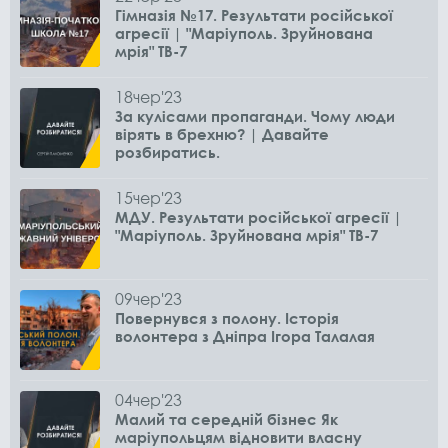
Гімназія №17. Результати російської
агресії | "Маріуполь. Зруйнована
мрія" ТВ-7
18
чер
'23
За кулісами пропаганди. Чому люди
вірять в брехню? | Давайте
розбиратись.
15
чер
'23
МДУ. Результати російської агресії |
"Маріуполь. Зруйнована мрія" ТВ-7
09
чер
'23
Повернувся з полону. Історія
волонтера з Дніпра Ігора Талалая
04
чер
'23
Малий та середній бізнес Як
маріупольцям відновити власну