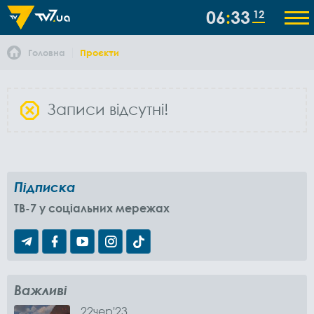
06
33
13
Головна
Проєкти
Записи відсутні!
Підписка
TB-7 у соціальних мережах
Важливі
22
чер
'23