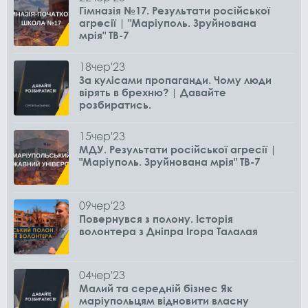
Гімназія №17. Результати російської
агресії | "Маріуполь. Зруйнована
мрія" ТВ-7
18
чер
'23
За кулісами пропаганди. Чому люди
вірять в брехню? | Давайте
розбиратись.
15
чер
'23
МДУ. Результати російської агресії |
"Маріуполь. Зруйнована мрія" ТВ-7
09
чер
'23
Повернувся з полону. Історія
волонтера з Дніпра Ігора Талалая
04
чер
'23
Малий та середній бізнес Як
маріупольцям відновити власну