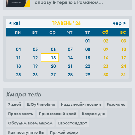
справу Інтерв’ю з Романом
Амелякіним
< кві
ТРАВЕНЬ ' 26
чер >
пн
вт
ср
чт
пт
сб
вс
01
02
03
04
05
06
07
08
09
10
11
12
13
14
15
16
17
18
19
20
21
22
23
24
25
26
27
28
29
30
31
Хмара тегів
7 дней
ШОуPrimeTime
Надзвичайні новини
Резонанс
Право знать
Приазовский край
Вопрос дня
Обсудим всем миром
Евростандарт
Как поступите Вы
Прямой эфир