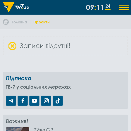
09
11
25
Головна
Проєкти
Записи відсутні!
Підписка
TB-7 у соціальних мережах
Важливі
22
чер
'23