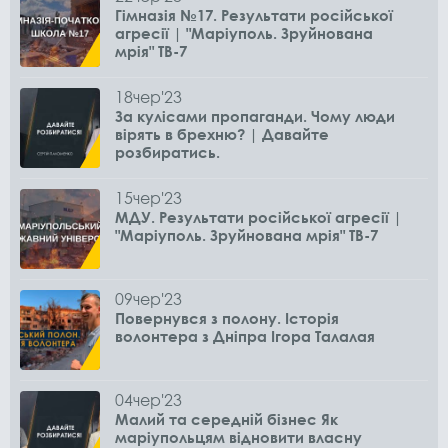
Гімназія №17. Результати російської
агресії | "Маріуполь. Зруйнована
мрія" ТВ-7
18
чер
'23
За кулісами пропаганди. Чому люди
вірять в брехню? | Давайте
розбиратись.
15
чер
'23
МДУ. Результати російської агресії |
"Маріуполь. Зруйнована мрія" ТВ-7
09
чер
'23
Повернувся з полону. Історія
волонтера з Дніпра Ігора Талалая
04
чер
'23
Малий та середній бізнес Як
маріупольцям відновити власну