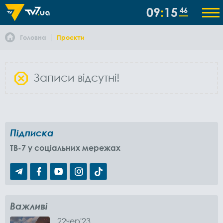
09
15
46
Головна
Проєкти
Записи відсутні!
Підписка
TB-7 у соціальних мережах
Важливі
22
чер
'23