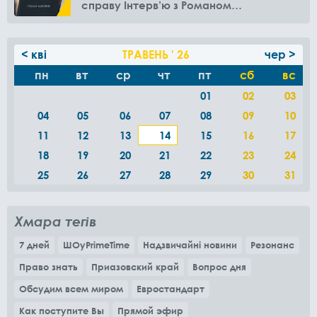
справу Інтерв’ю з Романом
Амелякіним
< кві
ТРАВЕНЬ ' 26
чер >
пн
вт
ср
чт
пт
сб
вс
01
02
03
04
05
06
07
08
09
10
11
12
13
14
15
16
17
18
19
20
21
22
23
24
25
26
27
28
29
30
31
Хмара тегів
7 дней
ШОуPrimeTime
Надзвичайні новини
Резонанс
Право знать
Приазовский край
Вопрос дня
Обсудим всем миром
Евростандарт
Как поступите Вы
Прямой эфир