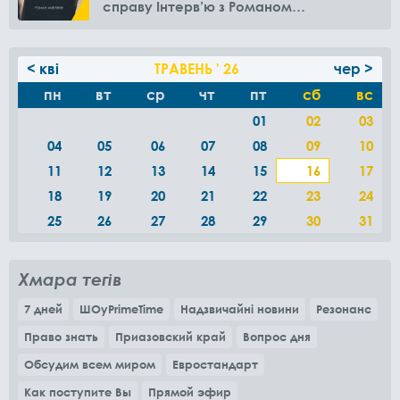
справу Інтерв’ю з Романом
Амелякіним
< кві
ТРАВЕНЬ ' 26
чер >
пн
вт
ср
чт
пт
сб
вс
01
02
03
04
05
06
07
08
09
10
11
12
13
14
15
16
17
18
19
20
21
22
23
24
25
26
27
28
29
30
31
Хмара тегів
7 дней
ШОуPrimeTime
Надзвичайні новини
Резонанс
Право знать
Приазовский край
Вопрос дня
Обсудим всем миром
Евростандарт
Как поступите Вы
Прямой эфир