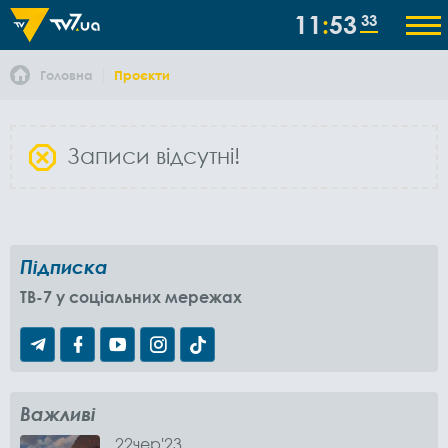
11
53
33
Головна
Проєкти
Записи відсутні!
Підписка
TB-7 у соціальних мережах
Важливі
22
чер
'23