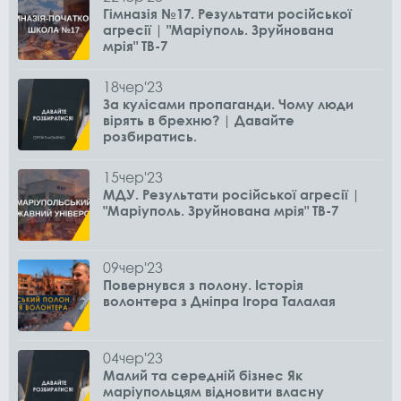
Гімназія №17. Результати російської
агресії | "Маріуполь. Зруйнована
мрія" ТВ-7
18
чер
'23
За кулісами пропаганди. Чому люди
вірять в брехню? | Давайте
розбиратись.
15
чер
'23
МДУ. Результати російської агресії |
"Маріуполь. Зруйнована мрія" ТВ-7
09
чер
'23
Повернувся з полону. Історія
волонтера з Дніпра Ігора Талалая
04
чер
'23
Малий та середній бізнес Як
маріупольцям відновити власну