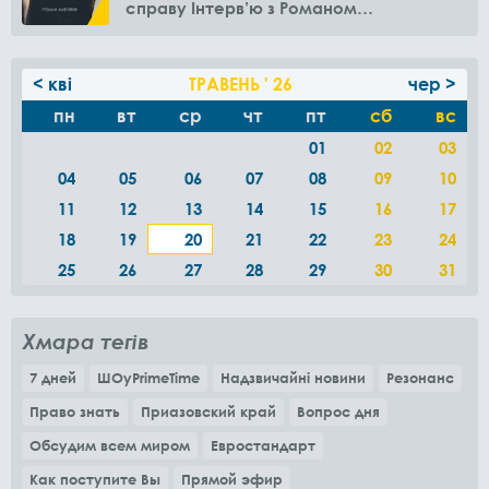
справу Інтерв’ю з Романом
Амелякіним
< кві
ТРАВЕНЬ ' 26
чер >
пн
вт
ср
чт
пт
сб
вс
01
02
03
04
05
06
07
08
09
10
11
12
13
14
15
16
17
18
19
20
21
22
23
24
25
26
27
28
29
30
31
Хмара тегів
7 дней
ШОуPrimeTime
Надзвичайні новини
Резонанс
Право знать
Приазовский край
Вопрос дня
Обсудим всем миром
Евростандарт
Как поступите Вы
Прямой эфир