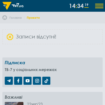
14
34
20
Головна
Проєкти
Записи відсутні!
Підписка
TB-7 у соціальних мережах
Важливі
22
чер
'23