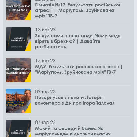
Гімназія №17. Результати російської
агресії | "Маріуполь. Зруйнована
мрія" ТВ-7
18
чер
'23
За кулісами пропаганди. Чому люди
вірять в брехню? | Давайте
розбиратись.
15
чер
'23
МДУ. Результати російської агресії |
"Маріуполь. Зруйнована мрія" ТВ-7
09
чер
'23
Повернувся з полону. Історія
волонтера з Дніпра Ігора Талалая
04
чер
'23
Малий та середній бізнес Як
маріупольцям відновити власну