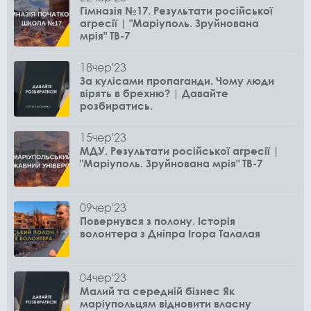
Гімназія №17. Результати російської
агресії | "Маріуполь. Зруйнована
мрія" ТВ-7
18
чер
'23
За кулісами пропаганди. Чому люди
вірять в брехню? | Давайте
розбиратись.
15
чер
'23
МДУ. Результати російської агресії |
"Маріуполь. Зруйнована мрія" ТВ-7
09
чер
'23
Повернувся з полону. Історія
волонтера з Дніпра Ігора Талалая
04
чер
'23
Малий та середній бізнес Як
маріупольцям відновити власну