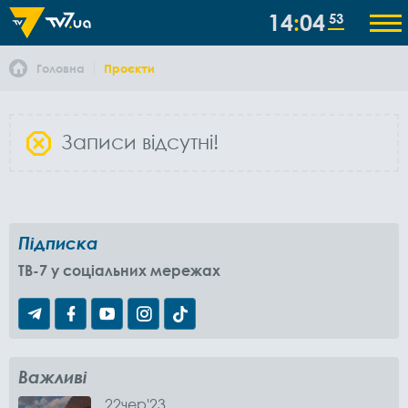
14
04
54
Головна
Проєкти
Записи відсутні!
Підписка
TB-7 у соціальних мережах
Важливі
22
чер
'23