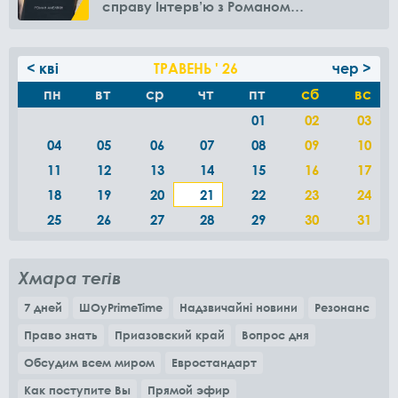
справу Інтерв’ю з Романом
Амелякіним
< кві
ТРАВЕНЬ ' 26
чер >
пн
вт
ср
чт
пт
сб
вс
01
02
03
04
05
06
07
08
09
10
11
12
13
14
15
16
17
18
19
20
21
22
23
24
25
26
27
28
29
30
31
Хмара тегів
7 дней
ШОуPrimeTime
Надзвичайні новини
Резонанс
Право знать
Приазовский край
Вопрос дня
Обсудим всем миром
Евростандарт
Как поступите Вы
Прямой эфир