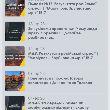
Гімназія №17. Результати російської
агресії | "Маріуполь. Зруйнована
мрія" ТВ-7
18
чер
'23
За кулісами пропаганди. Чому люди
вірять в брехню? | Давайте
розбиратись.
15
чер
'23
МДУ. Результати російської агресії |
"Маріуполь. Зруйнована мрія" ТВ-7
09
чер
'23
Повернувся з полону. Історія
волонтера з Дніпра Ігора Талалая
04
чер
'23
Малий та середній бізнес Як
маріупольцям відновити власну