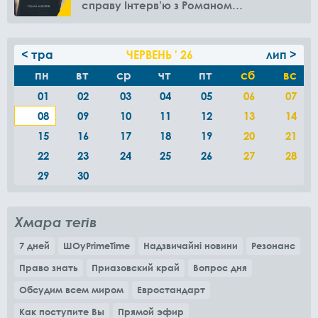
справу Інтерв’ю з Романом
Амелякіним
< тра
ЧЕРВЕНЬ ' 26
лип >
пн
вт
ср
чт
пт
сб
вс
01
02
03
04
05
06
07
08
09
10
11
12
13
14
15
16
17
18
19
20
21
22
23
24
25
26
27
28
29
30
Хмара тегів
7 дней
ШОуPrimeTime
Надзвичайні новини
Резонанс
Право знать
Приазовский край
Вопрос дня
Обсудим всем миром
Евростандарт
Как поступите Вы
Прямой эфир