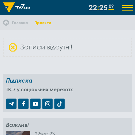
22
25
09
Головна
Проєкти
Записи відсутні!
Підписка
TB-7 у соціальних мережах
Важливі
22
чер
'23