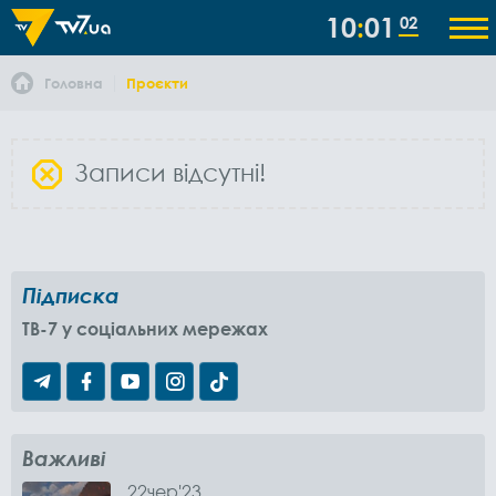
10
01
02
Головна
Проєкти
Записи відсутні!
Підписка
TB-7 у соціальних мережах
Важливі
22
чер
'23