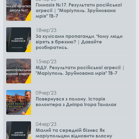
Гімназія №17. Результати російської
агресії | "Маріуполь. Зруйнована
мрія" ТВ-7
18
чер
'23
За кулісами пропаганди. Чому люди
вірять в брехню? | Давайте
розбиратись.
15
чер
'23
МДУ. Результати російської агресії |
"Маріуполь. Зруйнована мрія" ТВ-7
09
чер
'23
Повернувся з полону. Історія
волонтера з Дніпра Ігора Талалая
04
чер
'23
Малий та середній бізнес Як
маріупольцям відновити власну