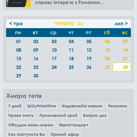
справу Інтерв’ю з Романом
Амелякіним
< тра
ЧЕРВЕНЬ ' 26
лип >
пн
вт
ср
чт
пт
сб
вс
01
02
03
04
05
06
07
08
09
10
11
12
13
14
15
16
17
18
19
20
21
22
23
24
25
26
27
28
29
30
Хмара тегів
7 дней
ШОуPrimeTime
Надзвичайні новини
Резонанс
Право знать
Приазовский край
Вопрос дня
Обсудим всем миром
Евростандарт
Как поступите Вы
Прямой эфир