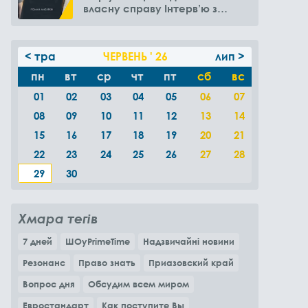
власну справу Інтерв’ю з
Романом Амелякіним
< тра
ЧЕРВЕНЬ ' 26
лип >
пн
вт
ср
чт
пт
сб
вс
01
02
03
04
05
06
07
08
09
10
11
12
13
14
15
16
17
18
19
20
21
22
23
24
25
26
27
28
29
30
Хмара тегів
7 дней
ШОуPrimeTime
Надзвичайні новини
Резонанс
Право знать
Приазовский край
Вопрос дня
Обсудим всем миром
Евростандарт
Как поступите Вы