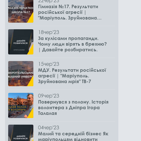
22
чер
'23
Гімназія №17. Результати
російської агресії |
"Маріуполь. Зруйнована
мрія" ТВ-7
18
чер
'23
За кулісами пропаганди.
Чому люди вірять в брехню?
| Давайте розбиратись.
15
чер
'23
МДУ. Результати російської
агресії | "Маріуполь.
Зруйнована мрія" ТВ-7
09
чер
'23
Повернувся з полону. Історія
волонтера з Дніпра Ігора
Талалая
04
чер
'23
Малий та середній бізнес Як
маріупольцям відновити