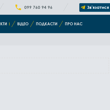
099 760 94 96
Зв'язатися
КТИ
ВІДЕО
ПОДКАСТИ
ПРО НАС