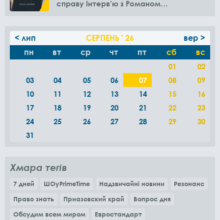
справу Інтерв’ю з Романом
Амелякіним
< лип
СЕРПЕНЬ ' 26
вер >
пн
вт
ср
чт
пт
сб
вс
01
02
03
04
05
06
07
08
09
10
11
12
13
14
15
16
17
18
19
20
21
22
23
24
25
26
27
28
29
30
31
Хмара тегів
7 дней
ШОуPrimeTime
Надзвичайні новини
Резонанс
Право знать
Приазовский край
Вопрос дня
Обсудим всем миром
Евростандарт