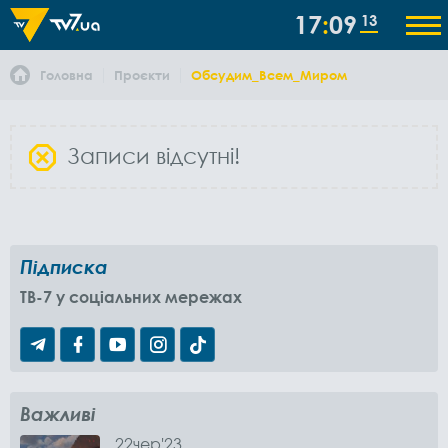
17
09
14
Головна
Проєкти
Обсудим_Всем_Миром
Записи відсутні!
Підписка
TB-7 у соціальних мережах
Важливі
22
чер
'23