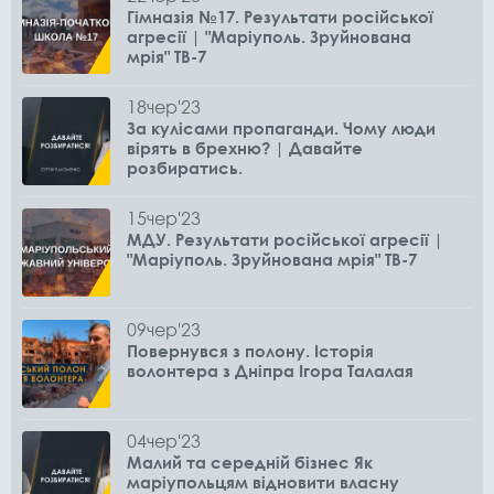
Гімназія №17. Результати російської
агресії | "Маріуполь. Зруйнована
мрія" ТВ-7
18
чер
'23
За кулісами пропаганди. Чому люди
вірять в брехню? | Давайте
розбиратись.
15
чер
'23
МДУ. Результати російської агресії |
"Маріуполь. Зруйнована мрія" ТВ-7
09
чер
'23
Повернувся з полону. Історія
волонтера з Дніпра Ігора Талалая
04
чер
'23
Малий та середній бізнес Як
маріупольцям відновити власну