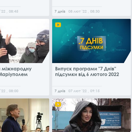
'22
, 08:45
7 днів
08
лют
'22
, 08:30
 міжнародну
Випуск програми "7 Днів"
 Маріуполем
підсумки від 6 лютого 2022
'22
, 08:00
7 днів
07
лют
'22
, 09:15