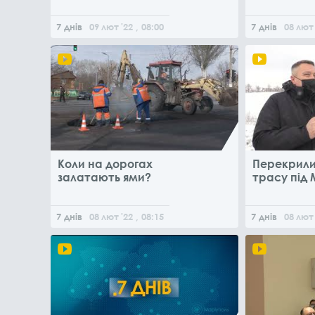
7 днів
09
лют
'22
, 08:00
7 днів
08
лют
Коли на дорогах
Перекрили
залатають ями?
трасу під
7 днів
08
лют
'22
, 08:15
7 днів
08
лют