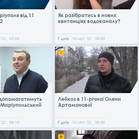
іуполя від 11
Як розібратись в нових
2
квитанціях водоканалу?
'22
, 09:00
7 днів
14
лют
'22
, 08:45
допомагатимуть
Лейкоз в 11-річної Олени
 Маріупольський
Артамонової
'22
, 08:15
7 днів
14
лют
'22
, 08:00