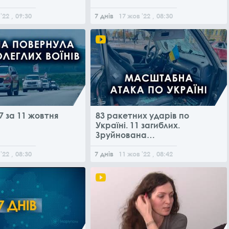
'22
, 09:30
7 днів
17
жов
'22
, 08:30
7 за 11 жовтня
83 ракетних ударів по
Україні. 11 загиблих.
Зруйнована
інфраструктура та
будинки
'22
, 08:30
7 днів
11
жов
'22
, 08:42