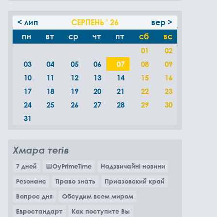
< лип
СЕРПЕНЬ ' 26
вер >
пн
вт
ср
чт
пт
сб
вс
01
02
03
04
05
06
07
08
09
10
11
12
13
14
15
16
17
18
19
20
21
22
23
24
25
26
27
28
29
30
31
Хмара тегів
7 дней
ШОуPrimeTime
Надзвичайні новини
Резонанс
Право знать
Приазовский край
Вопрос дня
Обсудим всем миром
Евростандарт
Как поступите Вы