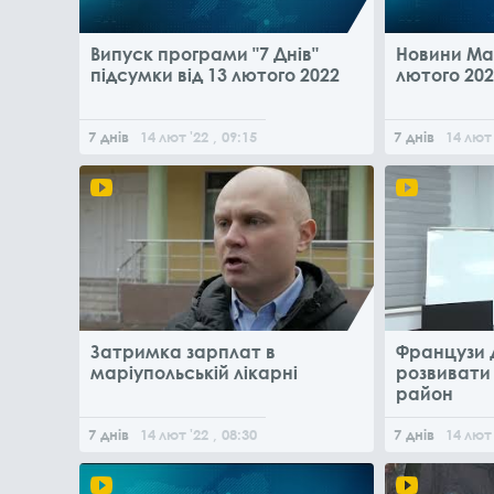
Випуск програми "7 Днів"
Новини Мар
підсумки від 13 лютого 2022
лютого 202
7 днів
14
лют
'22
, 09:15
7 днів
14
лют
Затримка зарплат в
Французи 
маріупольській лікарні
розвивати
район
7 днів
14
лют
'22
, 08:30
7 днів
14
лют