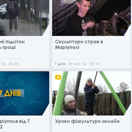
і підлітки
Скульптури страв в
 гроші
Маріуполі
'22
, 08:30
7 днів
09
лют
'22
, 08:15
іуполя від 7
Уроки фізкультури онлайн
2