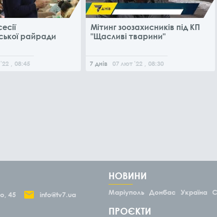
сесії
Мітинг зоозахисників під КП
ської райради
"Щасливі тварини"
'22
, 08:45
7 днів
07
лют
'22
, 08:30
НОВИНИ
Маріуполь
Донбас
Україна
С
о, 45
info@tv7.ua
ПРОЄКТИ