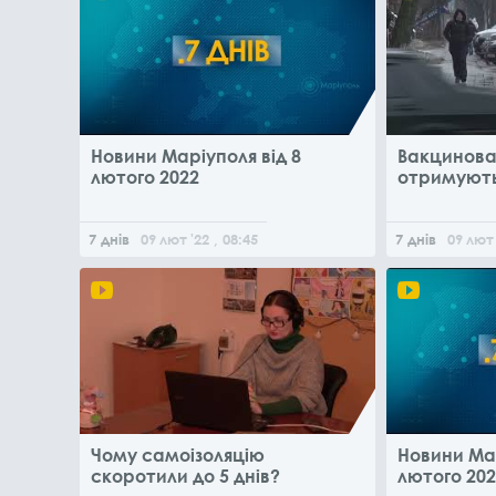
Новини Маріуполя від 8
Вакцинован
лютого 2022
отримують
7 днів
09
лют
'22
, 08:45
7 днів
09
лют
Чому самоізоляцію
Новини Мар
скоротили до 5 днів?
лютого 202