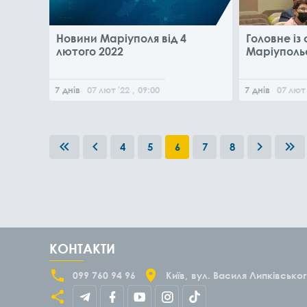
Новини Маріуполя від 4
Головне із 
лютого 2022
Маріуполь
7 днів
07
лют
'22
, 09:00
7 днів
07
лют
4
5
6
7
8
КОНТАКТИ
099 760 94 96
Київ
вул. Василя Липківськог