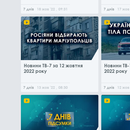
7 днів
18
жов
'22
, 09:31
7 днів
17
жов
Новини ТВ-7 за 12 жовтня
Новини ТВ-
2022 року
2022 року
7 днів
13
жов
'22
, 08:30
7 днів
12
жов