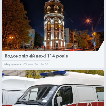
Водонапірній вежі 114 років
Маріуполь
03
лип
'24
, 16:38