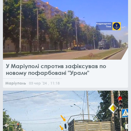
У Маріуполі спротив зафіксував по
новому пофарбовані "Урали"
Маріуполь
03
чер
'24
, 11:18