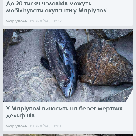
До 20 тисяч чоловіків можуть
мобілізувати окупанти у Маріуполі
Маріуполь
02
лип
'24
, 10:57
У Маріуполі виносить на берег мертвих
дельфінів
Маріуполь
01
лип
'24
, 10:01