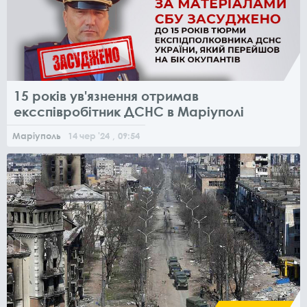
15 років ув'язнення отримав
ексспівробітник ДСНС в Маріуполі
Маріуполь
14
чер
'24
, 09:54