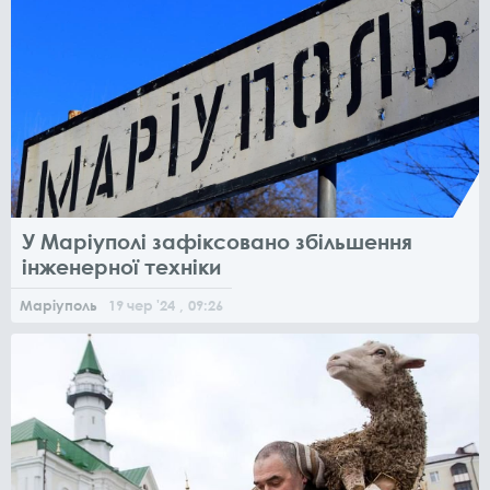
У Маріуполі зафіксовано збільшення
інженерної техніки
Маріуполь
19
чер
'24
, 09:26