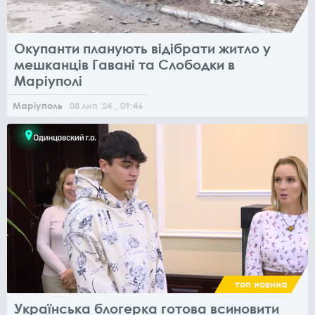
Окупанти планують відібрати житло у
мешканців Гавані та Слободки в
Маріуполі
Маріуполь
08
лип
'24
, 09:46
топ новина
Українська блогерка готова всиновити