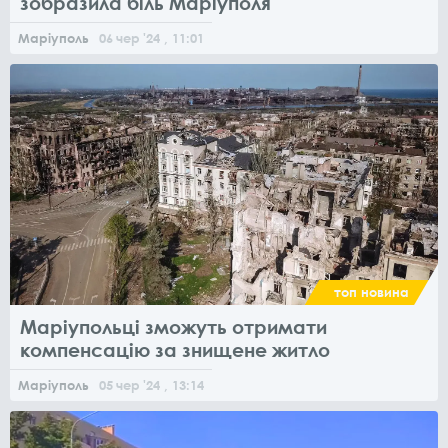
зобразила біль Маріуполя
Маріуполь
06
чер
'24
, 11:01
топ новина
Маріупольці зможуть отримати
компенсацію за знищене житло
Маріуполь
05
чер
'24
, 13:14