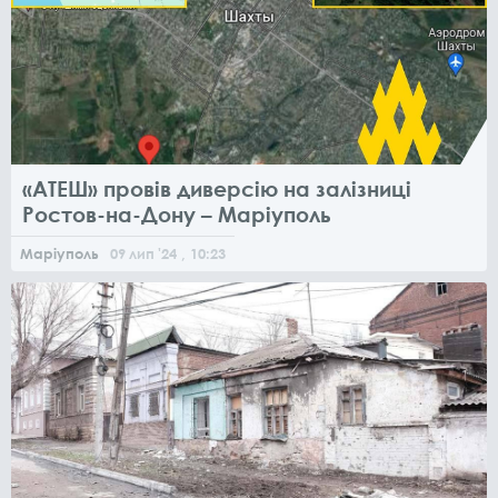
«АТЕШ» провів диверсію на залізниці
Ростов-на-Дону – Маріуполь
Маріуполь
09
лип
'24
, 10:23