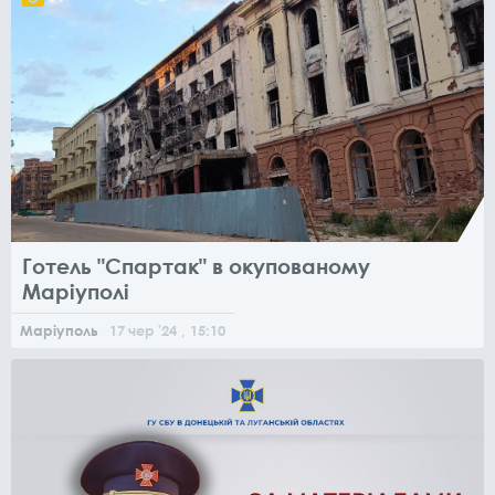
Готель "Спартак" в окупованому
Маріуполі
Маріуполь
17
чер
'24
, 15:10