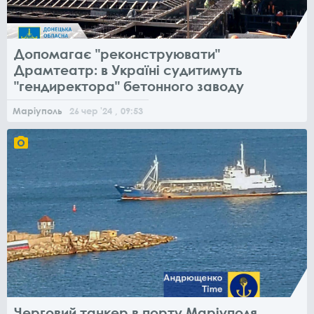
Допомагає "реконструювати"
Драмтеатр: в Україні судитимуть
"гендиректора" бетонного заводу
Маріуполь
26
чер
'24
, 09:53
Черговий танкер в порту Маріуполя