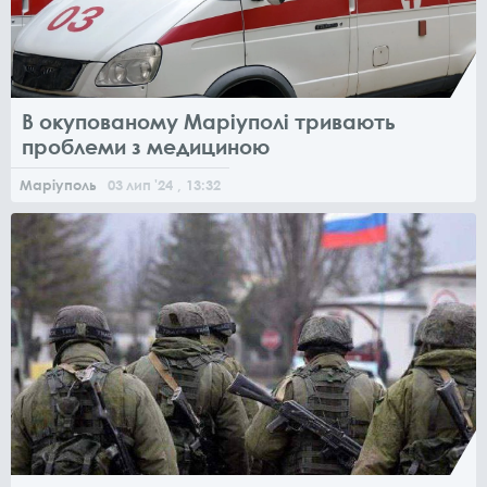
В окупованому Маріуполі тривають
проблеми з медициною
Маріуполь
03
лип
'24
, 13:32