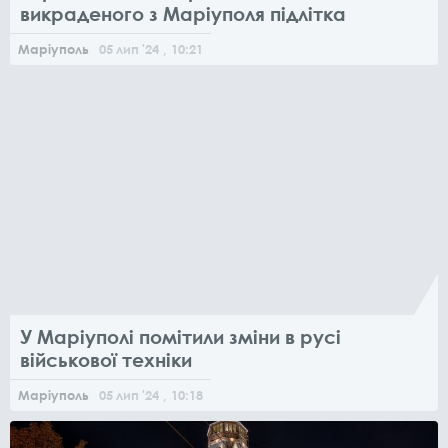
викраденого з Маріуполя підлітка
Маріуполь
05
лип
'24
, 10:21
У Маріуполі помітили зміни в русі
військової техніки
Маріуполь
05
лип
'24
, 10:18