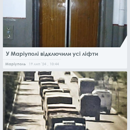
У Маріуполі відключили усі ліфти
Маріуполь
19
лип
'24
, 10:44