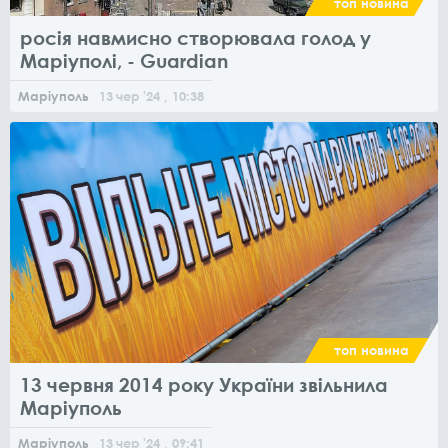
топ новина
росія навмисно створювала голод у
Маріуполі, - Guardian
Маріуполь
13
чер
'24
, 10:38
топ новина
13 червня 2014 року України звільнила
Маріуполь
Маріуполь
13
чер
'24
, 09:41