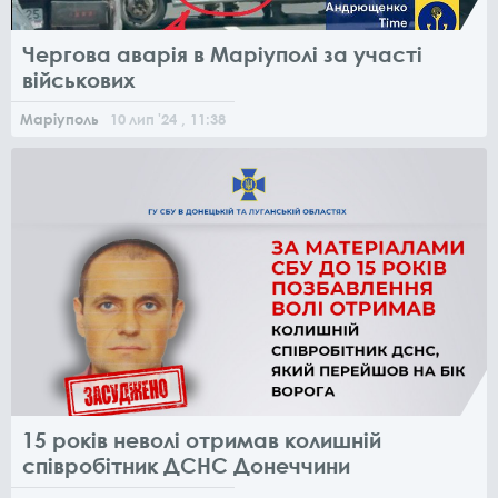
Чергова аварія в Маріуполі за участі
військових
Маріуполь
10
лип
'24
, 11:38
15 років неволі отримав колишній
співробітник ДСНС Донеччини