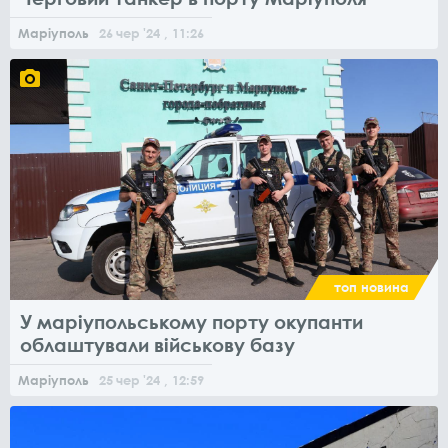
Маріуполь
26
чер
'24
, 11:26
топ новина
У маріупольському порту окупанти
облаштували військову базу
Маріуполь
25
чер
'24
, 12:59