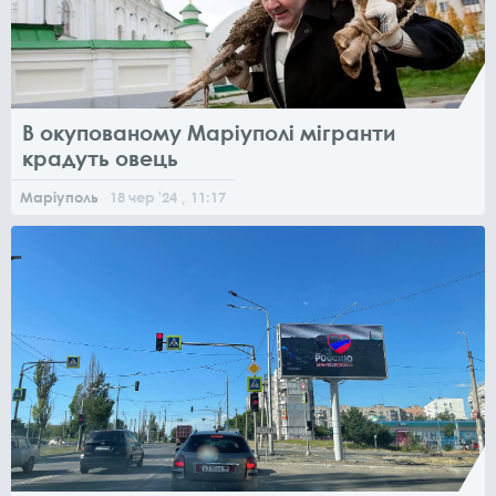
В окупованому Маріуполі мігранти
крадуть овець
Маріуполь
18
чер
'24
, 11:17