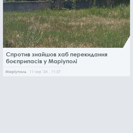
Спротив знайшов хаб перекидання
боєприпасів у Маріуполі
Маріуполь
11
чер
'24
, 11:27