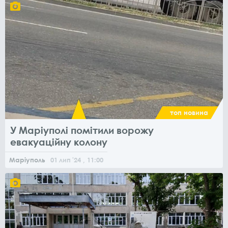
топ новина
У Маріуполі помітили ворожу
евакуаційну колону
Маріуполь
01
лип
'24
, 11:00