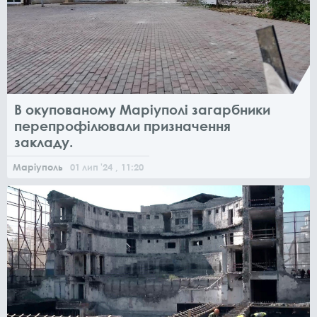
В окупованому Маріуполі загарбники
перепрофілювали призначення
закладу.
Маріуполь
01
лип
'24
, 11:20