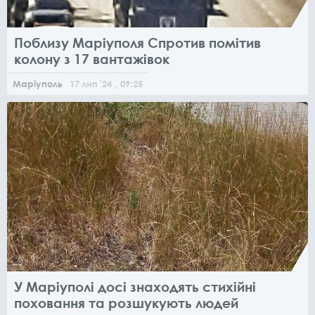
Поблизу Маріуполя Спротив помітив
колону з 17 вантажівок
Маріуполь
17
лип
'24
, 09:25
У Маріуполі досі знаходять стихійні
поховання та розшукують людей