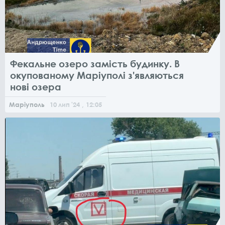
Фекальне озеро замість будинку. В
окупованому Маріуполі з'являються
нові озера
Маріуполь
10
лип
'24
, 12:05