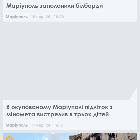
Маріуполь заполонили білборди
Маріуполь
18
чер
'24
, 10:20
В окупованому Маріуполі підліток з
міномета вистрелив в трьох дітей
Маріуполь
17
чер
'24
, 16:51