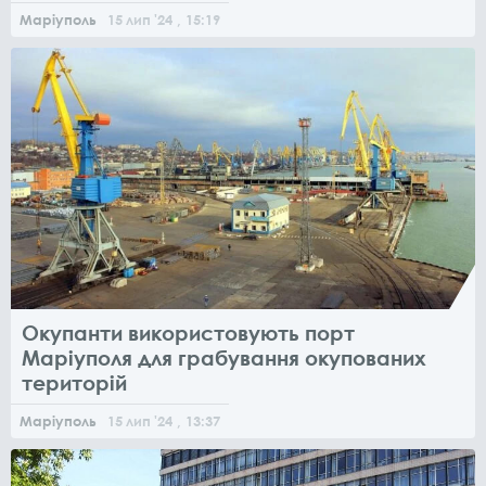
Маріуполь
15
лип
'24
, 15:19
Окупанти використовують порт
Маріуполя для грабування окупованих
територій
Маріуполь
15
лип
'24
, 13:37