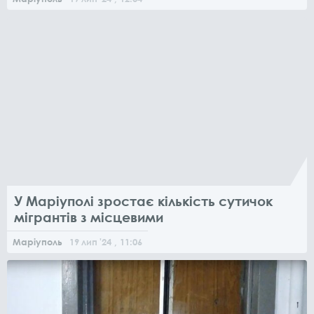
У Маріуполі зростає кількість сутичок
мігрантів з місцевими
Маріуполь
19
лип
'24
, 11:06