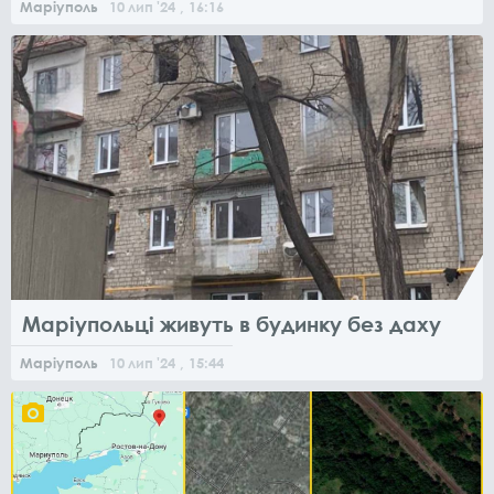
Маріуполь
10
лип
'24
, 16:16
Маріупольці живуть в будинку без даху
Маріуполь
10
лип
'24
, 15:44