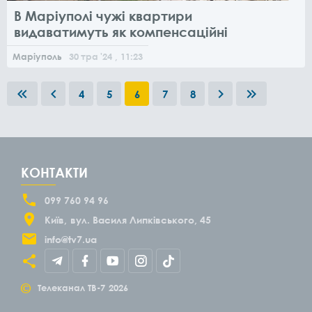
В Маріуполі чужі квартири
видаватимуть як компенсаційні
Маріуполь
30
тра
'24
, 11:23
4
5
6
7
8
КОНТАКТИ
099 760 94 96
Київ
вул. Василя Липківського, 45
info@tv7.ua
©
Телеканал ТВ-7
2026