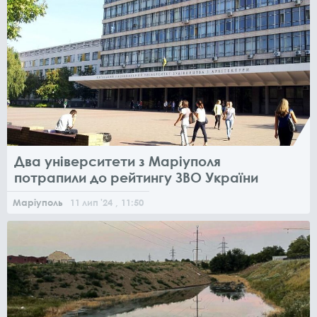
Два університети з Маріуполя
потрапили до рейтингу ЗВО України
Маріуполь
11
лип
'24
, 11:50