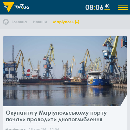
08
06
42
Головна
Новини
Маріуполь [6]
Окупанти у Маріупольському порту
почали проводити днопоглиблення
Маріуполь
19
лип
'24
, 12:04