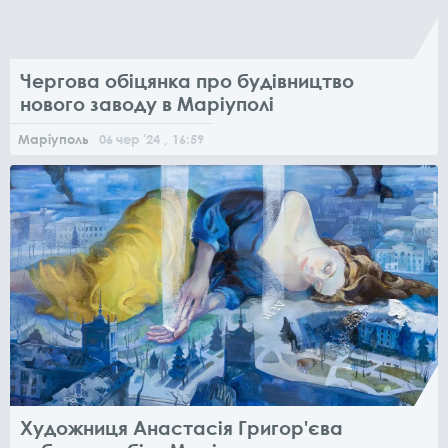
Чергова обіцянка про будівництво
нового заводу в Маріуполі
Маріуполь
06
чер
'24
, 16:59
Художниця Анастасія Григор'єва