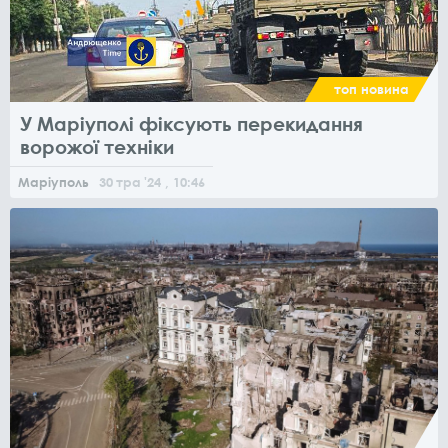
топ новина
У Маріуполі фіксують перекидання
ворожої техніки
Маріуполь
30
тра
'24
, 10:46