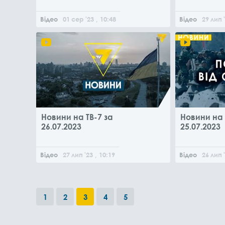
Відео
01
сер
'23
, 10:48
Відео
29
лип
Новини на ТВ-7 за
Новини на 
26.07.2023
25.07.2023
Відео
27
лип
'23
, 10:19
Відео
26
лип
1
2
3
4
5