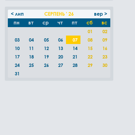
< лип
СЕРПЕНЬ ' 26
вер >
пн
вт
ср
чт
пт
сб
вс
01
02
03
04
05
06
07
08
09
10
11
12
13
14
15
16
17
18
19
20
21
22
23
24
25
26
27
28
29
30
31