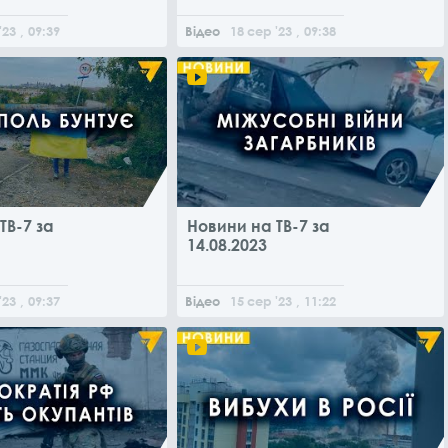
'23
, 09:39
Відео
18
сер
'23
, 09:38
ТВ-7 за
Новини на ТВ-7 за
14.08.2023
'23
, 09:37
Відео
15
сер
'23
, 11:22