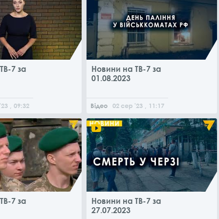
ТВ-7 за
Новини на ТВ-7 за
01.08.2023
'23
, 09:32
Відео
02
сер
'23
, 11:17
ТВ-7 за
Новини на ТВ-7 за
27.07.2023