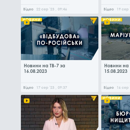
Відео
22
сер
'23
, 09:46
Відео
19
сер
Новини на ТВ-7 за
Новини на 
16.08.2023
15.08.2023
Відео
17
сер
'23
, 09:37
Відео
16
сер