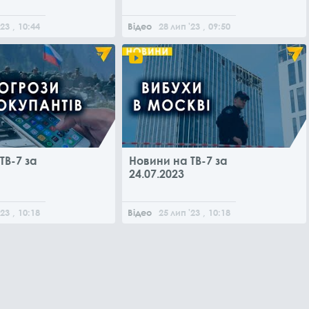
'23
, 10:44
Відео
28
лип
'23
, 09:50
ТВ-7 за
Новини на ТВ-7 за
24.07.2023
'23
, 10:18
Відео
25
лип
'23
, 10:18