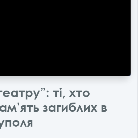
театру”: ті, хто
м’ять загиблих в
уполя