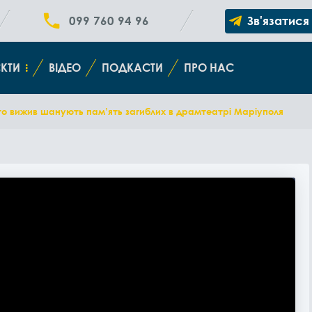
099 760 94 96
Зв'язатися
КТИ
ВІДЕО
ПОДКАСТИ
ПРО НАС
, хто вижив шанують пам’ять загиблих в драмтеатрі Маріуполя