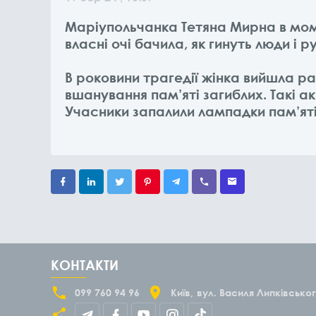
Маріупольчанка Тетяна Мирна в моме
власні очі бачила, як гинуть люди і 
В роковини трагедії жінка вийшла р
вшанування пам’яті загиблих. Такі а
Учасники запалили лампадки пам’яті 
КОНТАКТИ
099 760 94 96
Київ
вул. Василя Липківськог