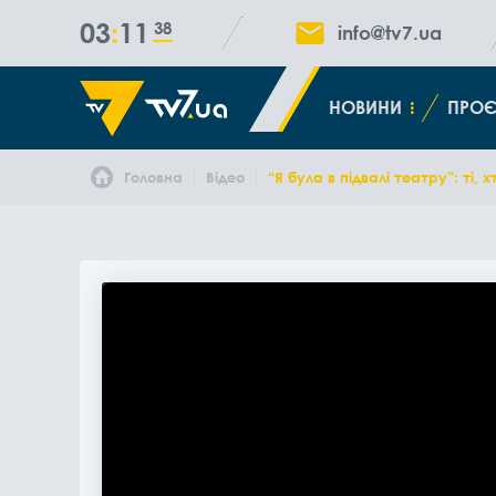
03
11
38
info@tv7.ua
НОВИНИ
ПРОЄ
Головна
Відео
“Я була в підвалі театру”: ті