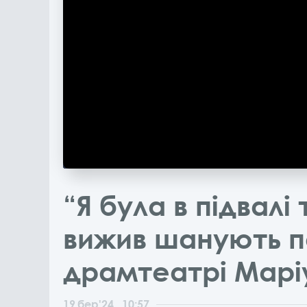
“Я була в підвалі 
вижив шанують па
драмтеатрі Марі
19
бер
'24
, 10:57