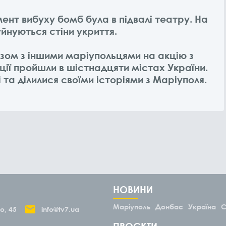
нт вибуху бомб була в підвалі театру. На
руйнуються стіни укриття.
азом з іншими маріупольцями на акцію з
кції пройшли в шістнадцяти містах України.
та ділилися своїми історіями з Маріуполя.
НОВИНИ
Маріуполь
Донбас
Україна
С
о, 45
info@tv7.ua