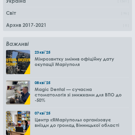
Україна
1361
Світ
96
Архив 2017-2021
0
Важливі
23
кві
'25
Мінрозвитку змінив офіційну дату
окупації Маріуполя
08
кві
'25
Magic Dental — сучасна
стоматологія зі знижками для ВПО до
-50%
07
кві
'25
Центр «ЯМаріуполь» організовує
виїзди до громад Вінницької області