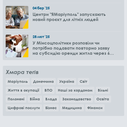
04
бер
'25
Центри "ЯМаріуполь" запускають
новий проєкт для літніх людей
28
лют
'25
У Мінсоцполітики розповіли чи
потрібно подавати повторно заяву
на субсидію оренди житла через 6
місяців
Хмара тегів
Маріуполь
Донеччина
Україна
Світ
Життя в окупації
ВПО
Наші за кордоном
Вільні
Полонені
Війна
Влада
Законодавство
Освіта
Цифрові послуги
Бізнес
Медицина
Фінанси