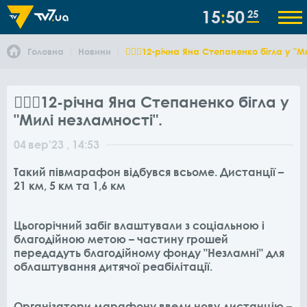
15
50
25
Головна
Новини
❤️‍🏃‍♀️12-річна Яна Степаненко бігла у "
❤️‍🏃‍♀️12-річна Яна Степаненко бігла у
"Милі незламності".
04
вер
'23
, 14:53
Такий півмарафон відбувся всьоме. Дистанції –
21 км, 5 км та 1,6 км
Цьогорічний забіг влаштували з соціальною і
благодійною метою – частину грошей
передадуть благодійному фонду "Незламні" для
облаштування дитячої реабілітації.
Організатори марафону ввели нову дистанцію –