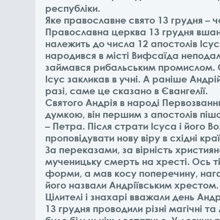
республіки.
Яке православне свято 13 грудня – 
Православна церква 13 грудня вшан
належить до числа 12 апостолів Ісу
народився в місті Вифсаїда неподалі
займався рибальським промислом. 
Ісус закликав в учні. А раніше Андр
разі, саме це сказано в Євангелії.
Святого Андрія в народі Первозванни
думкою, він першим з апостолів пішо
– Петра. Після страти Ісуса і його 
проповідувати нову віру в східні краї
За переказами, за вірність христия
мученицьку смерть на хресті. Ось ті
форми, а мав косу поперечину, наг
його назвали Андріївським хрестом.
Цілителі і знахарі вважали день Анд
13 грудня проводили різні магічні та л