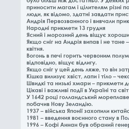
було більш ніж достатньо. У деяких
приносити магам і цілителям різні п
люди, як відомо, здатні завдати при
Андрія Первозванного і вивчали при
Народні прикмети 13 грудня
Ясний і морозний день віщує хорош
Якщо сніг на Андрія випав і не тане 
квітня.
Вогонь в печі горить червоним полум'
відповідно, віщує відлигу.
Якщо сніг у цей день ляже, то він за
Кішка вилизує хвіст, лапи і тіло – че
Швидкі та низькі хмари – прикмети д
Цікаві і важливі події в Україні та сві
У 1642 році голландський мореплав
побачив Нову Зеландію.
1937 – війська Японії захопили китай
1981 – введення воєнного стану в По
1996 – Кофі Аннан був обраний ге