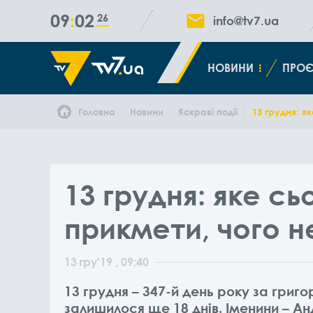
09
02
26
info@tv7.ua
НОВИНИ
ПРОЄ
Головна
Новини
Яскраві події
13 грудня: я
13 грудня: яке сь
прикмети, чого 
13
гру
'19
, 09:40
13 грудня – 347-й день року за григ
залишилося ще 18 днів. Іменини – Ан