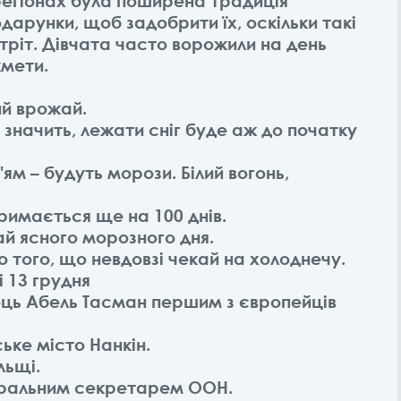
 регіонах була поширена традиція
одарунки, щоб задобрити їх, оскільки такі
стріт. Дівчата часто ворожили на день
кмети.
ий врожай.
– значить, лежати сніг буде аж до початку
ям – будуть морози. Білий вогонь,
тримається ще на 100 днів.
кай ясного морозного дня.
о того, що невдовзі чекай на холоднечу.
ті 13 грудня
ець Абель Тасман першим з європейців
ське місто Нанкін.
льщі.
неральним секретарем ООН.