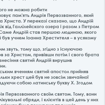
чого не можна робити
овує пам'ять Андрія Первозванного, який
са Христа. У переказі сказано, що Андрій
к від Галлілейского озера і разом з Петром
Саме Андрій став першою людиною, якого
ій був учнем Іоанна Хрестителя – в усякому
м звуть, тому що, згідно з існуючою
в за Христом, привівши потім і свого брата
Вознесіння святий Андрій вирушив
ни.
нським вченням святий апостол прийняв
льки хрест цей був не зовсім звичайної
адуючи собою латинську букву X. Згодом
рія Первозванного своїм святом. Тому, вони
ікувальні обряди, і клієнтів в цей день у них