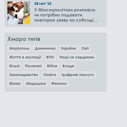
28
лют
'25
У Мінсоцполітики розповіли
чи потрібно подавати
повторно заяву на субсидію
оренди житла через 6
місяців
Хмара тегів
Маріуполь
Донеччина
Україна
Світ
Життя в окупації
ВПО
Наші за кордоном
Вільні
Полонені
Війна
Влада
Законодавство
Освіта
Цифрові послуги
Бізнес
Медицина
Фінанси