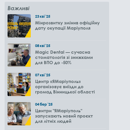
Важливі
23
кві
'25
Мінрозвитку змінив офіційну
дату окупації Маріуполя
08
кві
'25
Magic Dental — сучасна
стоматологія зі знижками
для ВПО до -50%
07
кві
'25
Центр «ЯМаріуполь»
організовує виїзди до
громад Вінницької області
04
бер
'25
Центри "ЯМаріуполь"
запускають новий проєкт
для літніх людей