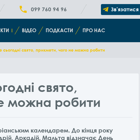
099 760 94 96
Зв'язатися
КТИ
ВІДЕО
ПОДКАСТИ
ПРО НАС
ке сьогодні свято, прикмети, чого не можна робити
огодні свято,
не можна робити
оріанським календарем. До кінця року
дрій, Аркадій. Мальта відзначає День