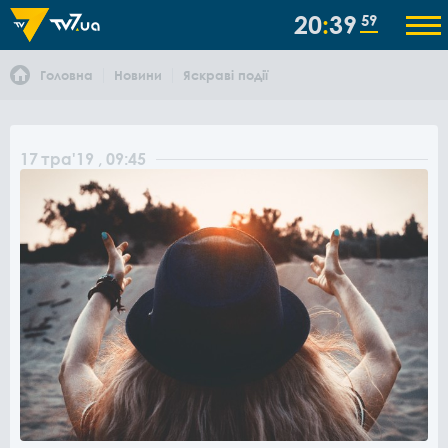
20
39
59
Головна
Новини
Яскраві події
17
тра
'19
, 09:45