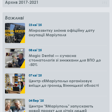
Архив 2017-2021
0
Важливі
23
кві
'25
Мінрозвитку змінив офіційну дату
окупації Маріуполя
08
кві
'25
Magic Dental — сучасна
стоматологія зі знижками для ВПО до
-50%
07
кві
'25
Центр «ЯМаріуполь» організовує
виїзди до громад Вінницької області
04
бер
'25
Центри "ЯМаріуполь" запускають
новий проєкт для літніх людей