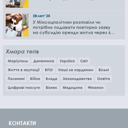
28
лют
'25
У Мінсоцполітики розповіли чи
потрібно подавати повторно заяву
на субсидію оренди житла через 6
місяців
Хмара тегів
Маріуполь
Донеччина
Україна
Світ
Життя в окупації
ВПО
Наші за кордоном
Вільні
Полонені
Війна
Влада
Законодавство
Освіта
Цифрові послуги
Бізнес
Медицина
Фінанси
КОНТАКТИ