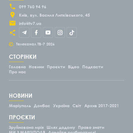
099 760 94 96
Київ
вул. Василя Липківського, 45
info@tv7.ua
©
Телеканал ТВ-7
2026
СТОРІНКИ
Головна
Новини
Проєкти
Відео
Подкасти
Про нас
НОВИНИ
Маріуполь
Донбас
Україна
Світ
Архив 2017-2021
ПРОЄКТИ
Зруйнована мрія
Шлях додому
Право знати
МИ З МАРІУПОЛЯ
Давайте розбиратися!