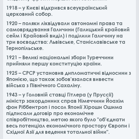
1918 – у Києві відкрився всеукраїнський
церковний собор.
1920 – поляки ліквідували автономні права та
самоврядування Галичини (Галицький крайовий
сейм і Крайовий виділ) і поділили Галичину на
три воєводства: Львівське, Станіславівське та
Тернопільське.
1921 – Великі національні збори Туреччини
прийняли першу конституцію країни.
1925 – СРСР установив дипломатичні відносини з
Японією, що також зобов'язалася вивести
війська з Північного Сахаліну.
1943 – у Головній ставці Гітлера (у Пруссії)
міністр закордонних справ Німеччини Йоахім
фон Ріббентроп і посол Японії Хіроши Ошима
підписали договір про економічне
співробітництво, метою якого було "об'єднати
весь потенціал економічного простору Європи і
Східної Азії для ведення тотальної війни".