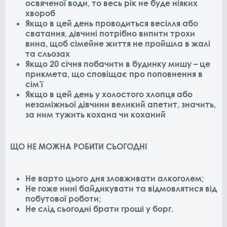
освяченої води, то весь рік не буде ніяких
хвороб
Якщо в цей день проводиться весілля або
сватання, дівчині потрібно випити трохи
вина, щоб сімейне життя не пройшла в жалі
та сльозах
Якщо 20 січня побачити в будинку мишу – це
прикмета, що сповіщає про поповнення в
сім’ї
Якщо в цей день у холостого хлопця або
незаміжньої дівчини великий апетит, значить,
за ним тужить кохана чи коханий
ЩО НЕ МОЖНА РОБИТИ СЬОГОДНІ
Не варто цього дня зловживати алкоголем;
Не гоже нині байдикувати та відмовлятися від
побутової роботи;
Не слід сьогодні брати гроші у борг.