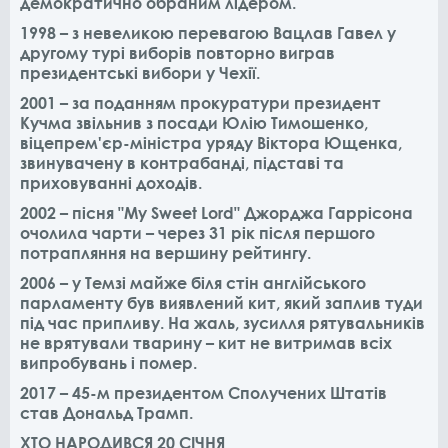
демократично обраним лідером.
1998 – з невеликою перевагою Вацлав Гавел у
другому турі виборів повторно виграв
президентські вибори у Чехії.
2001 – за поданням прокуратури президент
Кучма звільнив з посади Юлію Тимошенко,
віцепрем'єр-міністра уряду Віктора Ющенка,
звинувачену в контрабанді, підставі та
приховуванні доходів.
2002 – пісня "My Sweet Lord" Джорджа Гаррісона
очолила чарти – через 31 рік після першого
потрапляння на вершину рейтингу.
2006 – у Темзі майже біля стін англійського
парламенту був виявлений кит, який заплив туди
під час припливу. На жаль, зусилля рятувальників
не врятували тварину – кит не витримав всіх
випробувань і помер.
2017 – 45-м президентом Сполучених Штатів
став Дональд Трамп.
ХТО НАРОДИВСЯ 20 СІЧНЯ