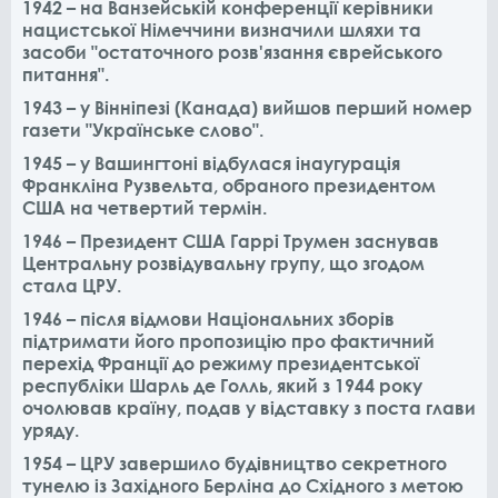
1942 – на Ванзейській конференції керівники
нацистської Німеччини визначили шляхи та
засоби "остаточного розв'язання єврейського
питання".
1943 – у Вінніпезі (Канада) вийшов перший номер
газети "Українське слово".
1945 – у Вашингтоні відбулася інаугурація
Франкліна Рузвельта, обраного президентом
США на четвертий термін.
1946 – Президент США Гаррі Трумен заснував
Центральну розвідувальну групу, що згодом
стала ЦРУ.
1946 – після відмови Національних зборів
підтримати його пропозицію про фактичний
перехід Франції до режиму президентської
республіки Шарль де Голль, який з 1944 року
очолював країну, подав у відставку з поста глави
уряду.
1954 – ЦРУ завершило будівництво секретного
тунелю із Західного Берліна до Східного з метою