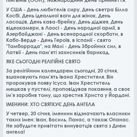
У США - День любителів сиру, День светра Білла
Косбі, День ідеальної ваги для жінок, День
ласощів, День кава-брейку, День діджея, День
відеокамери, в Лаосі - День народної армії, в
Азербайджані - День всенародної скорботи, в
Кабо-Верде - День Героїв, в Іспанії - свято
"Тамборрада", на Малі - День Збройних сил, в
Латвії - День пам'яті захисників барикад.
ЯКЕ СЬОГОДНІ РЕЛІГІЙНЕ СВЯТО
За релігійним календарем сьогодні, 20 січня,
вшановують пам'ять Івана Хрестителя. Він
пророкував появу Ісуса. Іван Хреститель
мешкав у пустелі, проповідував покаяння, а своє
ім'я заробив тому, що хрестив Христа у Йордані.
ІМЕНИНИ: ХТО СВЯТКУЄ ДЕНЬ АНГЕЛА
У четвер, 20 січня, іменини відзначають власники
таких імен: Іван, Василь, Панас, а також Опанас.​
Не забудьте привітати винуватців свята з Днем
ангела!