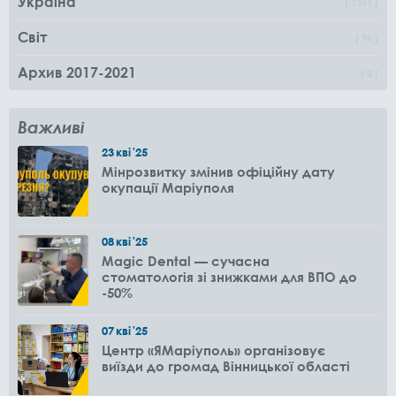
Україна
1361
Світ
96
Архив 2017-2021
0
Важливі
23
кві
'25
Мінрозвитку змінив офіційну дату
окупації Маріуполя
08
кві
'25
Magic Dental — сучасна
стоматологія зі знижками для ВПО до
-50%
07
кві
'25
Центр «ЯМаріуполь» організовує
виїзди до громад Вінницької області