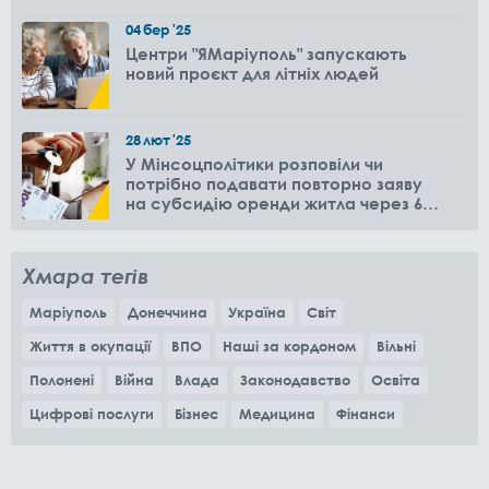
04
бер
'25
Центри "ЯМаріуполь" запускають
новий проєкт для літніх людей
28
лют
'25
У Мінсоцполітики розповіли чи
потрібно подавати повторно заяву
на субсидію оренди житла через 6
місяців
Хмара тегів
Маріуполь
Донеччина
Україна
Світ
Життя в окупації
ВПО
Наші за кордоном
Вільні
Полонені
Війна
Влада
Законодавство
Освіта
Цифрові послуги
Бізнес
Медицина
Фінанси