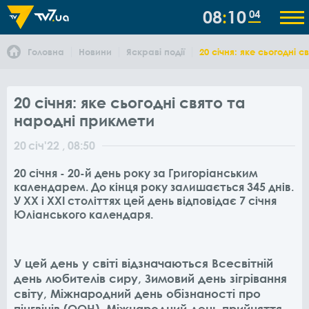
08
10
04
Головна
Новини
Яскраві події
20 січня: яке сьогодні 
20 січня: яке сьогодні свято та
народні прикмети
20
січ
'22
, 08:50
20 січня - 20-й день року за Григоріанським
календарем. До кінця року залишається 345 днів.
У XX і XXI століттях цей день відповідає 7 січня
Юліанського календаря.
У цей день у світі відзначаються Всесвітній
день любителів сиру, Зимовий день зігрівання
світу, Міжнародний день обізнаності про
пінгвінів (ООН), Міжнародний день прийняття.