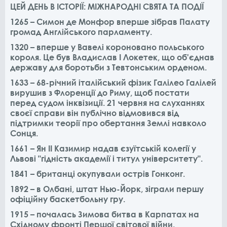
ЦЕЙ ДЕНЬ В ІСТОРІЇ: МІЖНАРОДНІ СВЯТА ТА ПОДІЇ
1265 – Симон де Монфор вперше зібрав Палату
громад Англійського парламенту.
1320 – вперше у Вавелі короновано польського
короля. Це був Владислав I Локетек, що об'єднав
державу для боротьби з Тевтонським орденом.
1633 – 68-річний італійський фізик Галілео Галілей
вирушив з Флоренції до Риму, щоб постати
перед судом інквізиції. 21 червня на слуханнях
своєї справи він публічно відмовився від
підтримки теорії про обертання Землі навколо
Сонця.
1661 – Ян II Казимир надав єзуїтській колегії у
Львові "гідність академії і титул університету".
1841 – британці окупували острів Гонконг.
1892 – в Олбані, штат Нью-Йорк, зіграли першу
офіційну баскетбольну гру.
1915 – почалась Зимова битва в Карпатах на
Східному фронті Першої світової війни.