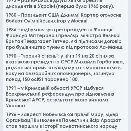
1972 – розпочалася друга хвиля арештів
дисидентів в Україні (перша була 1965 року).
1980 – Президент США Джиммі Картер оголосив
бойкот Олімпійських ігор у Москві.
1986 – відбулася зустріч президента Франції
Франсуа Міттерана і прем'єр-міністра Великої
Британії Маргарет Тетчер, які підписали договір
про будівництво тунелю під протокою Ла-Манш.
1990 – "чорний січень": у ніч з 19 на 20 січня за
вказівкою президента СРСР Михайла Горбачова,
радянська армія зі суходолу та з моря напали в
Баку на беззбройних опозиціонерів, загинуло
понад 150 осіб і поранено 100.
1991 – у Кримській області УРСР відбувся
Всекримський референдум про відновлення
Кримської АРСР, результати якого визнала
Україна.
1996 – лавреат Нобелівської премії миру, лідер
Організації Визволення Палестини Ясір Арафат
став першим в історії палестинського народу