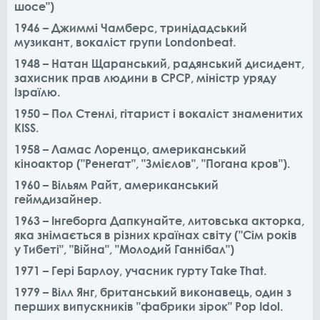
шосе")
1946 – Джиммі Чамберс, тринідадський
музикант, вокаліст групи Londonbeat.
1948 – Натан Щаранський, радянський дисидент,
захисник прав людини в СРСР, міністр уряду
Ізраїлю.
1950 – Пол Стенлі, гітарист і вокаліст знаменитих
KISS.
1958 – Ламас Лоренцо, американський
кіноактор ("Ренегат", "Змієлов", "Погана кров").
1960 – Вільям Райт, американський
геймдизайнер.
1963 – Інгеборга Дапкунайте, литовська акторка,
яка знімається в різних країнах світу ("Сім років
у Тибеті", "Війна", "Молодий Ганнібал")
1971 – Гері Барлоу, учасник гурту Take That.
1979 – Вілл Янг, британський виконавець, один з
перших випускників "фабрики зірок" Pop Idol.