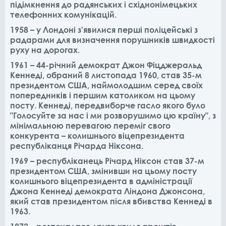
підімкнення до радянських і східнонімецьких
телефонних комунікацій.
1958 – у Лондоні з'явилися перші поліцейські з
радарами для визначення порушників швидкості
руху на дорогах.
1961 – 44-річний демократ Джон Фіцджеральд
Кеннеді, обраний 8 листопада 1960, став 35-м
президентом США, наймолодшим серед своїх
попередників і першим католиком на цьому
посту. Кеннеді, передвиборче гасло якого було
"Голосуйте за нас і ми розворушимо цю країну", з
мінімальною перевагою переміг свого
конкурента – колишнього віцепрезидента
республіканця Річарда Ніксона.
1969 – республіканець Річард Ніксон став 37-м
президентом США, змінивши на цьому посту
колишнього віцепрезидента в адміністрації
Джона Кеннеді демократа Ліндона Джонсона,
який став президентом після вбивства Кеннеді в
1963.