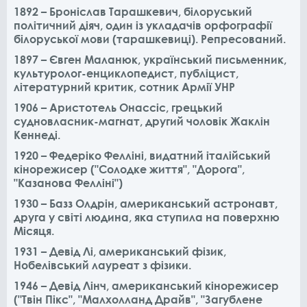
1892 – Броніслав Тарашкевич, білоруський
політичний діяч, один із укладачів орфографії
білоруської мови (тарашкевиці). Репресований.
1897 – Євген Маланюк, український письменник,
культуролог-енциклопедист, публіцист,
літературний критик, сотник Армії УНР
1906 – Аристотель Онассіс, грецький
судновласник-магнат, другий чоловік Жаклін
Кеннеді.
1920 – Федеріко Фелліні, видатний італійський
кінорежисер ("Солодке життя", "Дорога",
"Казанова Фелліні")
1930 – Базз Олдрін, американський астронавт,
друга у світі людина, яка ступила на поверхню
Місяця.
1931 – Девід Лі, американський фізик,
Нобелівський лауреат з фізики.
1946 – Девід Лінч, американський кінорежисер
("Твін Пікс", "Малхолланд Драйв", "Загублене