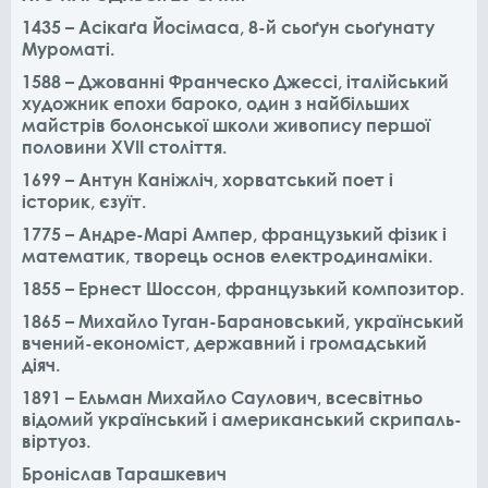
1435 – Асікаґа Йосімаса, 8-й сьоґун сьоґунату
Муроматі.
1588 – Джованні Франческо Джессі, італійський
художник епохи бароко, один з найбільших
майстрів болонської школи живопису першої
половини XVII століття.
1699 – Антун Каніжліч, хорватський поет і
історик, єзуїт.
1775 – Андре-Марі Ампер, французький фізик і
математик, творець основ електродинаміки.
1855 – Ернест Шоссон, французький композитор.
1865 – Михайло Туган-Барановський, український
вчений-економіст, державний і громадський
діяч.
1891 – Ельман Михайло Саулович, всесвітньо
відомий український і американський скрипаль-
віртуоз.
Броніслав Тарашкевич