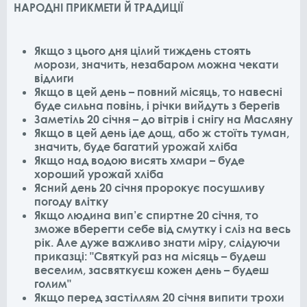
НАРОДНІ ПРИКМЕТИ Й ТРАДИЦІЇ
Якщо з цього дня цілий тиждень стоять
морози, значить, незабаром можна чекати
відлиги
Якщо в цей день – повний місяць, то навесні
буде сильна повінь, і річки вийдуть з берегів
Заметіль 20 січня – до вітрів і снігу на Масляну
Якщо в цей день іде дощ, або ж стоїть туман,
значить, буде багатий урожай хліба
Якщо над водою висять хмари – буде
хороший урожай хліба
Ясний день 20 січня пророкує посушливу
погоду влітку
Якщо людина вип’є спиртне 20 січня, то
зможе вберегти себе від смутку і сліз на весь
рік. Але дуже важливо знати міру, слідуючи
приказці: "Святкуй раз на місяць – будеш
веселим, засвяткуєш кожен день – будеш
голим"
Якщо перед застіллям 20 січня випити трохи