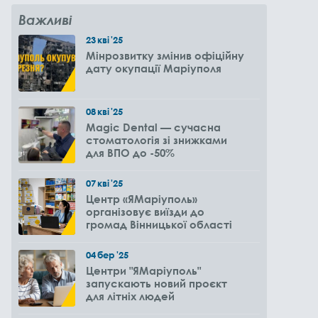
Важливі
23
кві
'25
Мінрозвитку змінив офіційну
дату окупації Маріуполя
08
кві
'25
Magic Dental — сучасна
стоматологія зі знижками
для ВПО до -50%
07
кві
'25
Центр «ЯМаріуполь»
організовує виїзди до
громад Вінницької області
04
бер
'25
Центри "ЯМаріуполь"
запускають новий проєкт
для літніх людей