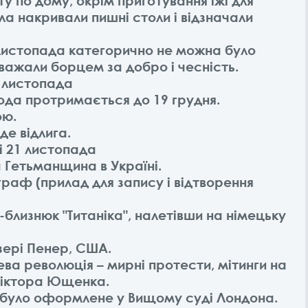
у по дому, окрім приготування їжі для
ла накривали пишні столи і відзначали
1 листопада категорично не можна було
важали борцем за добро і чесність.
1 листопада
ода протримається до 19 грудня.
ою.
де відлига.
іті 21 листопада
а Гетьманщина в Україні.
раф (прилад для запису і відтворення
ь-близнюк "Титаніка", налетівши на німецьку
зері Пенер, США.
ва революція – мирні протести, мітинги на
Віктора Ющенка.
чі було оформлене у Вищому суді Лондона.