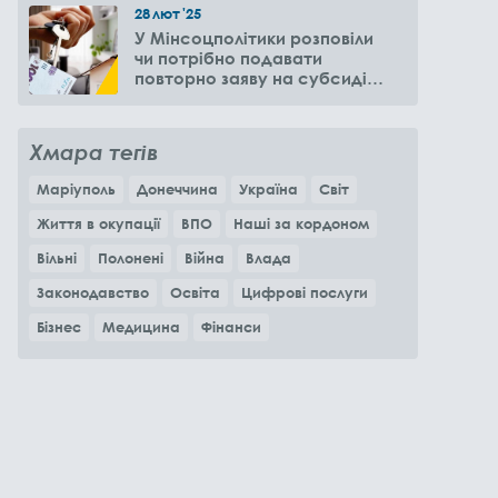
28
лют
'25
У Мінсоцполітики розповіли
чи потрібно подавати
повторно заяву на субсидію
оренди житла через 6
місяців
Хмара тегів
Маріуполь
Донеччина
Україна
Світ
Життя в окупації
ВПО
Наші за кордоном
Вільні
Полонені
Війна
Влада
Законодавство
Освіта
Цифрові послуги
Бізнес
Медицина
Фінанси