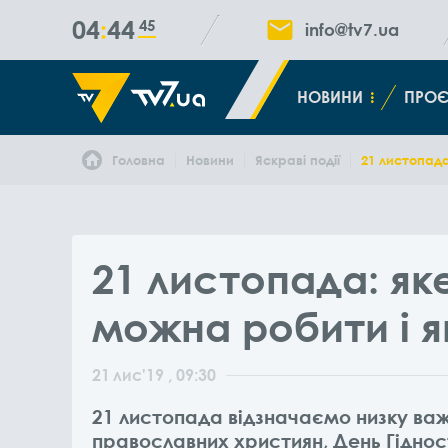
04
44
45
info@tv7.ua
НОВИНИ
ПРОЄ
Головна
Новини
Яскраві події
21 листопада
21 листопада: як
можна робити і я
21
лис
'19
, 09:30
21 листопада відзначаємо низку важ
православних християн, День Гідност