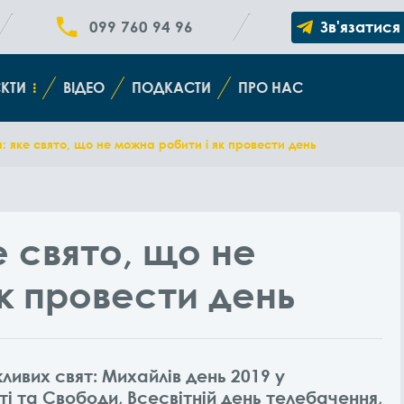
099 760 94 96
Зв'язатися
КТИ
ВІДЕО
ПОДКАСТИ
ПРО НАС
: яке свято, що не можна робити і як провести день
е свято, що не
к провести день
ливих свят: Михайлів день 2019 у
і та Свободи, Всесвітній день телебачення,