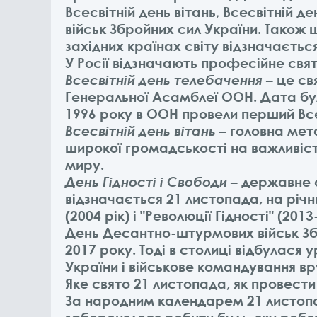
Всесвітній день вітань, Всесвітній
військ Збройних сил України. Також 
західних країнах світу відзначається
У Росії відзначають професійне свят
Всесвітній день телебачення
– це св
Генеральної Асамблеї ООН. Дата бу
1996 року в ООН провели перший Все
Всесвітній день вітань
– головна мет
широкої громадськості на важливіс
миру.
День Гідності і Свободи
– державне 
відзначається 21 листопада, на річ
(2004 рік) і "Революції Гідності" (2013
День Десантно-штурмових військ Збр
2017 року. Тоді в столиці відбулася 
України і військове командування вр
Яке свято 21 листопада, як провести
За народним календарем 21 листопа