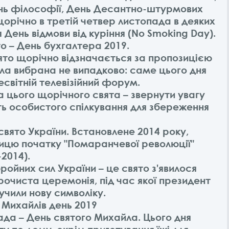
 день філософії, День Десантно-штурмових
щорічно в третій четвер листопада в деяких
 День відмови від куріння (No Smoking Day).
о – День бухгалтера 2019.
ято щорічно відзначається за пропозицією
ла вибрана не випадково: саме цього дня
світній телевізійний форум.
а цього щорічного свята – звернути увагу
ть особистого спілкування для збереження
свято України. Встановлене 2014 року,
ницю початку "Помаранчевої революції"
-2014).
ойних сил України – це свято з'явилося
урочиста церемонія, під час якої президент
учили нову символіку.
 Михайлів день 2019
да – День святого Михайла. Цього дня