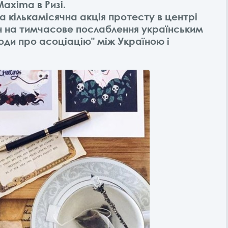
axima в Ризі.
 кількамісячна акція протесту в центрі
ін на тимчасове послаблення українським
оди про асоціацію" між Україною і