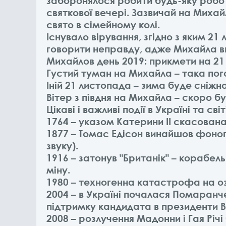
заборонялося робити будь-яку робот
святкової вечері. Зазвичай на Михай
свято в сімейному колі.
Існувало вірування, згідно з яким 2
говорити неправду, адже Михайла в
Михайлов день 2019: прикмети на 2
Густий туман на Михайла – така пог
Іній 21 листопада – зима буде сніжн
Вітер з півдня на Михайла – скоро бу
Цікаві і важливі події в Україні та св
1764 – указом Катерини II скасован
1877 – Томас Едісон винайшов фоног
звуку).
1916 – затонув "Британік" – корабел
міну.
1980 – техногенна катастрофа на о
2004 – в Україні почалася Помаранче
підтримку кандидата в президенти 
2008 – розлучення Мадонни і Гая Рі