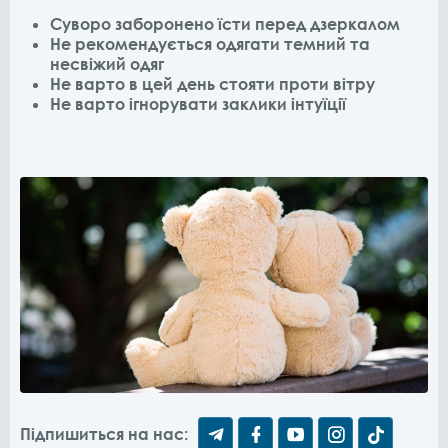
Суворо заборонено їсти перед дзеркалом
Не рекомендується одягати темний та
несвіжий одяг
Не варто в цей день стояти проти вітру
Не варто ігнорувати заклики інтуїції
Підпишиться на нас: