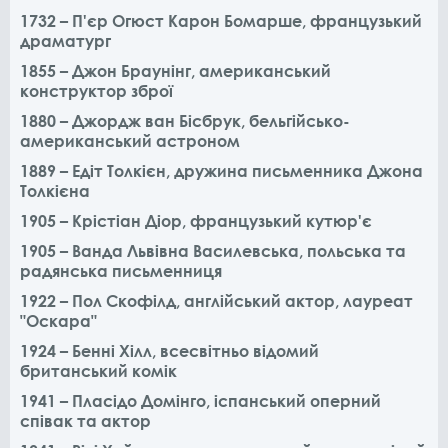
1732 – П'єр Огюст Карон Бомарше, французький
драматург
1855 – Джон Браунінг, американський
конструктор зброї
1880 – Джордж ван Бісбрук, бельгійсько-
американський астроном
1889 – Едіт Толкієн, дружина письменника Джона
Толкієна
1905 – Крістіан Діор, французький кутюр'є
1905 – Ванда Львівна Василевська, польська та
радянська письменниця
1922 – Пол Скофілд, англійський актор, лауреат
"Оскара"
1924 – Бенні Хілл, всесвітньо відомий
британський комік
1941 – Пласідо Домінго, іспанський оперний
співак та актор