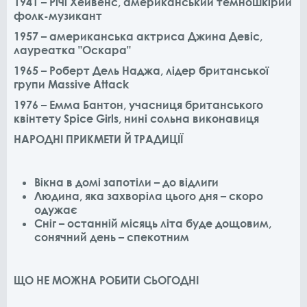
1941 – Річі Хейвенс, американський темношкірий
фолк-музикант
1957 – американська актриса Джина Девіс,
лауреатка "Оскара"
1965 – Роберт Дель Наджа, лідер британської
групи Massive Attack
1976 – Емма Бантон, учасниця британського
квінтету Spice Girls, нині сольна виконавиця
НАРОДНІ ПРИКМЕТИ Й ТРАДИЦІЇ
Вікна в домі запотіли – до відлиги
Людина, яка захворіла цього дня – скоро
одужає
Сніг – останній місяць літа буде дощовим,
сонячний день – спекотним
ЩО НЕ МОЖНА РОБИТИ СЬОГОДНІ