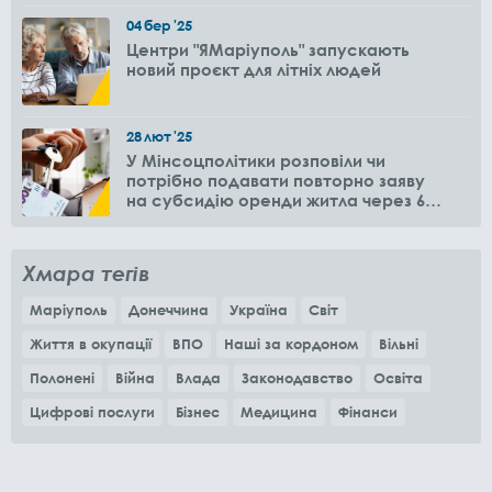
04
бер
'25
Центри "ЯМаріуполь" запускають
новий проєкт для літніх людей
28
лют
'25
У Мінсоцполітики розповіли чи
потрібно подавати повторно заяву
на субсидію оренди житла через 6
місяців
Хмара тегів
Маріуполь
Донеччина
Україна
Світ
Життя в окупації
ВПО
Наші за кордоном
Вільні
Полонені
Війна
Влада
Законодавство
Освіта
Цифрові послуги
Бізнес
Медицина
Фінанси