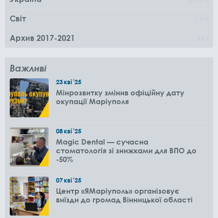
Світ
96
Архив 2017-2021
0
Важливі
23
кві
'25
Мінрозвитку змінив офіційну дату
окупації Маріуполя
08
кві
'25
Magic Dental — сучасна
стоматологія зі знижками для ВПО до
-50%
07
кві
'25
Центр «ЯМаріуполь» організовує
виїзди до громад Вінницької області