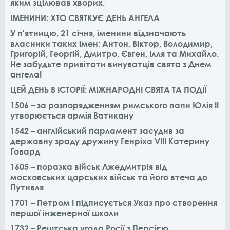
яким зцілював хворих.
ІМЕНИНИ: ХТО СВЯТКУЄ ДЕНЬ АНГЕЛА
У п'ятницю, 21 січня, іменини відзначають
власники таких імен: Антон, Віктор, Володимир,
Григорій, Георгій, Дмитро, Євген, Ілля та Михайло.​
Не забудьте привітати винуватців свята з Днем
ангела!
ЦЕЙ ДЕНЬ В ІСТОРІЇ: МІЖНАРОДНІ СВЯТА ТА ПОДІЇ
1506 – за розпорядженням римського папи Юлія II
утворюється армія Ватикану
1542 – англійський парламент засудив за
державну зраду дружину Генріха VIII Катерину
Говард
1605 – поразка військ Лжедмитрія від
московських царських військ та його втеча до
Путивля
1701 – Петром I підписується Указ про створення
першої інженерної школи
1732 – Рештська угода Росії з Персією