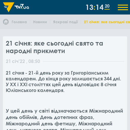
13
14
21
Головна
Новини
Яскраві події
21 січня: яке сьогодні 
21 січня: яке сьогодні свято та
народні прикмети
21
січ
'22
, 08:50
21 січня - 21-й день року за Григоріанським
календарем. До кінця року залишається 344 дні.
У XX і XXI століттях цей день відповідає 8 січня
Юліанського календаря.
У цей день у світі відзначаються Міжнародний
день обіймів, День дотепних фраз,
Міжнародний день фетишу, Міжнародний
день дитячого свята, Міжнародний день