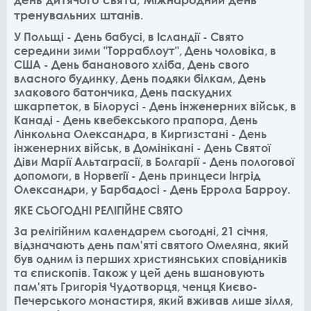
тренувальних штанів.
У Польщі - День бабусі, в Ісландії - Свято
середини зими "Торраблоут", День чоловіка, в
США - День бананового хліба, День свого
власного будинку, День подяки білкам, День
злакового батончика, День паскудних
шкарпеток, в Білорусі - День інженерних військ, в
Канаді - День квебекського прапора, День
Лінкольна Олександра, в Киргизстані - День
інженерних військ, в Домінікані - День Святої
Діви Марії Альтаграсії, в Болгарії - День пологової
допомоги, в Норвегії - День принцеси Інгрід
Олександри, у Барбадосі - День Еррола Барроу.
ЯКЕ СЬОГОДНІ РЕЛІГІЙНЕ СВЯТО
За релігійним календарем сьогодні, 21 січня,
відзначають день пам'яті святого Омеляна, який
був одним із перших християнських сповідників
та єпископів. Також у цей день вшановують
пам'ять Григорія Чудотворця, ченця Києво-
Печерського монастиря, який вживав лише зілля,