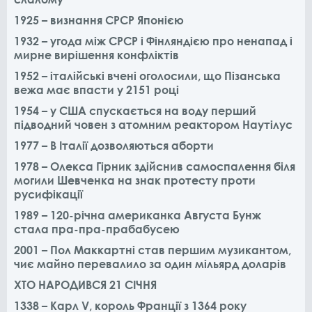
1925 – визнання СРСР Японією
1932 – угода між СРСР і Фінляндією про ненапад і
мирне вирішення конфліктів
1952 – італійські вчені оголосили, що Пізанська
вежа має впасти у 2151 році
1954 – у США спускається на воду перший
підводний човен з атомним реактором Наутілус
1977 – В Італії дозволяються аборти
1978 – Олекса Гірник здійснив самоспалення біля
могили Шевченка на знак протесту проти
русифікації
1989 – 120-річна американка Августа Бунж
стала пра-пра-прабабусею
2001 – Пол Маккартні став першим музикантом,
чиє майно перевалило за один мільярд доларів
ХТО НАРОДИВСЯ 21 СІЧНЯ
1338 – Карл V, король Франції з 1364 року