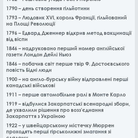
1790 – день створення гільйотини
1793 – Людовик XVI, король Франції, гільйований
на Площі Революції
1796 – Едвард Дженнер відкрив метод вакцинації
від віспи
1846 – надруковано перший номер англійської
газети Лондон Дейлі Ньюз
1846 – побачив світ перше твір Ф. Достоєвського
повість Бідні люди
1900 – на англо-бурську війну відправлені перші
канадські військові
1911 – перше автомобільне ралі в Монте Карло
1919 – відбулися Закарпатські всенародні збори,
де ухвалили рішення про возз'єднання
Закарпаття з Україною
1922 – у швейцарському містечку Мюррен
проходять перші гірськолижні змагання зі
слалому